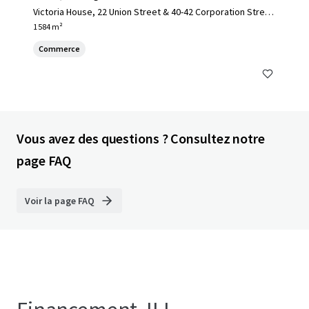
Victoria House, 22 Union Street & 40-42 Corporation Stree
t, Birmingham , B2 4SW
1 584 m²
Commerce
Vous avez des questions ? Consultez notre
page FAQ
Voir la page FAQ