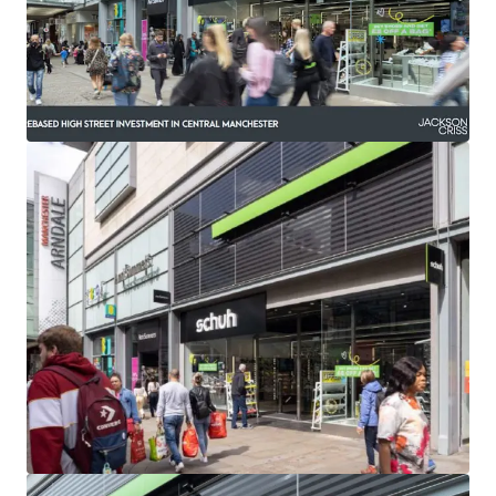
business location in Europe since 2010.
Northern Powerhouse regarded as the UKs second city
from an economic perspective (Centre for Cities).
Key employment and cultural hub, a major tourist
destination and one of the largest student
populations of any city in Europe.
Consistently one of the best PMA Centres ranked 1st
of the 200 Promis Centres, based on the consumer
population and 2nd on the PMA Fashion score.
Property is located in a 100% prime trading location
on the pedestrianised Market Street fronting the
Arndale Centre.
6,605 sq ft store arranged over ground and basement
floors.
Let to the undoubted covenant Schuh Limited with
over 4 years remaining on the lease.
Passing rent of £415,000 per annum
Held Long Leasehold expiring 14th September 2136 at
a peppercorn rent.