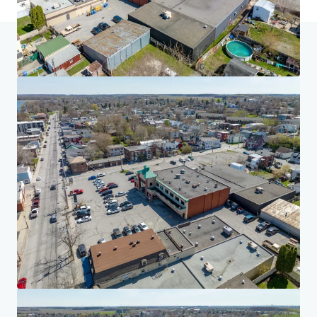
Accueil
Résultats de la recherche
Multiresidential Redevelop
Investor Center
Vos besoins
Entreprise
DÉCLARATION DE CONFIDENTIALITÉ
Jones Lang LaSalle (JLL), ainsi que ses différentes filiales et entités, est une société
internationale leader du conseil en immobilier d'entreprise. Nous prenons la
responsabilité de protéger avec la plus grande rigueur les informations personnelles qui
nous sont confiées. En règle générale, les informations que nous recueillons sur vous nous
permettent de traiter ou de répondre à votre demande. Nous nous engageons à conserver
les informations personnelles qui nous sont confiées, avec le niveau de sécurité approprié,
et aussi longtemps que nous le jugerons nécessaire pour toute raison professionnelle ou