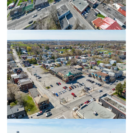
9 René-Lévesque, Chandler
9 Boulevard Rene Levesque Est, Chandler, QC, G0C 1K0, CA
1 821 m²
Commerce