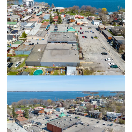
Financement JLL
Nous nous associons aux investisseurs pour structurer un
financement plus intelligent et optimiser la performance
de leur portefeuille. Contactez notre équipe pour découvrir
une meilleure voie à suivre.
En savoir plus
Dernière mise à jour
Nov 11, 2025