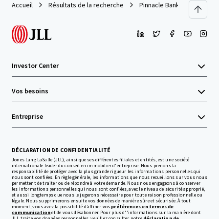
Accueil
Résultats de la recherche
Pinnacle Bank – Easley, SC
Investor Center
Vos besoins
Entreprise
DÉCLARATION DE CONFIDENTIALITÉ
Jones Lang LaSalle (JLL), ainsi que ses différentes filiales et entités, est une société
internationale leader du conseil en immobilier d'entreprise. Nous prenons la
responsabilité de protéger avec la plus grande rigueur les informations personnelles qui
nous sont confiées. En règle générale, les informations que nous recueillons sur vous nous
permettent de traiter ou de répondre à votre demande. Nous nous engageons à conserver
les informations personnelles qui nous sont confiées, avec le niveau de sécurité approprié,
et aussi longtemps que nous le jugerons nécessaire pour toute raison professionnelle ou
légale. Nous supprimerons ensuite vos données de manière sûre et sécurisée. À tout
moment, vous avez la possibilité d’affiner vos
préférences en termes de
communication
et de vous désabonner. Pour plus d''informations sur la manière dont
JLL traite vos données personnelles, veuillez consulter notre
déclaration de