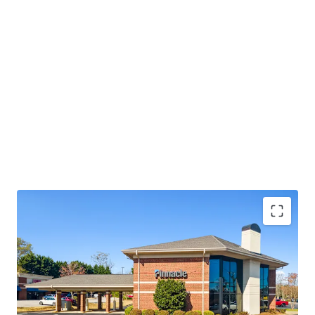
Operating on an absolute NNN lease with ±12 years
of lease term remaining and 1.9% annual rent
escalations
Pinnacle Financial Partners is the 2nd largest bank