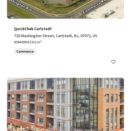
QuickChek Carlstadt
720 Washington Street, Carlstadt, NJ, 07072, US
8 564 000 € | 511 m²
Commerce