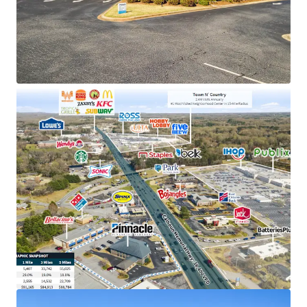
holding company in TN with an investment grade
rating (Moody's: Baa2)
Exclusive market position as the only Pinnacle
Bank location in Salem, holding a solid deposit
base of $63M
Prime retail location adjacent to Centerpoint
Shopping Center (1.6M annual visits) and near the
#1 most visited neighborhood center within a 15-
mile radius
Situated in a thriving submarket with 29%
population growth, affluent $91K average
household incomes, and excellent visibility to
36,400 VPD