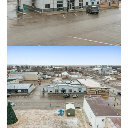
±16 years of primary lease term remaining
Absolute NNN lease with zero landlord
responsibilities
$354 million in bank branch deposits as of 2025
35% deposit growth over the past two years
Tioga, North Dakota serves as a vital energy and
agricultural hub in the heart of the Bakken oil
fields
Sub‑portfolio options available, including 7 total
sites in 3 states (IA, ND, WI)
$110,000 average household income within a
three‑mile radius
44% increase in daytime population within a
five‑mile radius
2.50% annual rent escalations