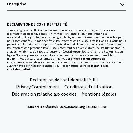
Entreprise
DÉCLARATION DE CONFIDENTIALITÉ
Jones Lang LaSalle (JLL), ainsi que ses différentes filiales et entités, est une société
internationale leader du conseil en immobilier d'entreprise. Nous prenons la
responsabilité de protéger avec la plus grande rigueur les informations personnelles qui
nous sont confiées. En règle générale, les informations que nous recueillons sur vous nous
permettent de traiter ou de répondre à votre demande. Nous nous engageons à conserver
les informations personnelles qui nous sont confiées, avec le niveau de sécurité approprié,
et aussi longtemps que nous le jugerons nécessaire pour toute raison professionnelle ou
légale. Nous supprimerons ensuite vos données de manière sûre et sécurisée. À tout
moment, vous avez la possibilité d’affiner vos
préférences en termes de
communication
et de vous désabonner. Pour plus d''informations sur la manière dont
JLL traite vos données personnelles, veuillez consulter notre
déclaration de
confidentialité.
Déclaration de confidentialité JLL
Privacy Commitment
Conditions d'utilisation
Déclaration relative aux cookies
Mentions légales
Tous droits réservés 2026 Jones Lang LaSalle IP, Inc.