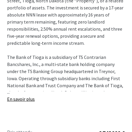
Street, Tioga, North Dakota (the “Property”), or a related
portfolio of assets. The investment is secured by a 17‑year
absolute NNN lease with approximately 16 years of
primary term remaining, featuring zero landlord
responsibilities, 2.50% annual rent escalations, and three
five‑year renewal options, providing a secure and
predictable long‑term income stream.
The Bank of Tioga is a subsidiary of TS Contrarian
Bancshares, Inc., a multi‑state bank holding company
under the TS Banking Group headquartered in Treynor,
Iowa. Operating through subsidiary banks including First
National Bank and Trust Company and The Bank of Tioga,
...
the platform services North Dakota, Illinois, and
En savoir plus
Wisconsin. As of December 31, 2025, the guarantor
reported $794.8 million in total assets and $758.2 million
in deposits, supported by a diversified product offering
spanning consumer, business, agricultural, and wealth
management services.