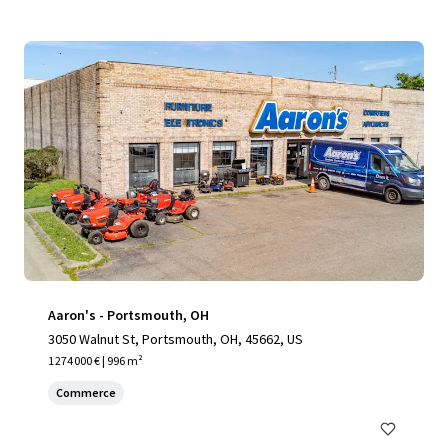
Aaron's - Portsmouth, OH
3050 Walnut St, Portsmouth, OH, 45662, US
1 274 000 € | 996 m²
Commerce