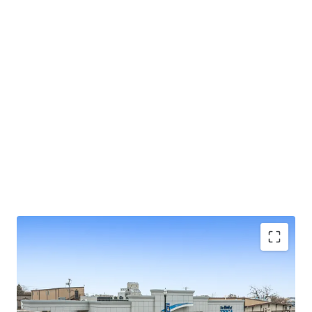
Strong TS Bank Financing Available w/ 10%+
Levered Returns (inquire for details)