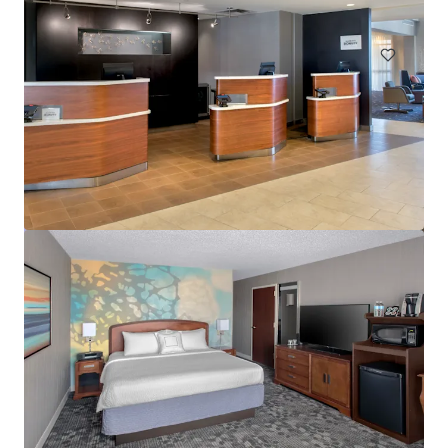
ホテル＆ホスピタリティ
Courtyard Wall Township Jersey Shore
1302 Campus Parkway, Wall Township, NJ, 07727, US
113 単位