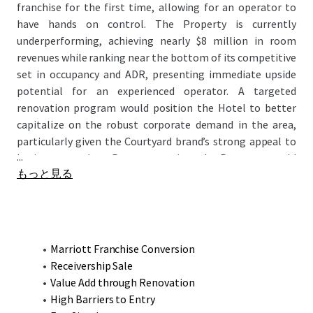
franchise for the first time, allowing for an operator to
have hands on control. The Property is currently
underperforming, achieving nearly $8 million in room
revenues while ranking near the bottom of its competitive
set in occupancy and ADR, presenting immediate upside
potential for an experienced operator. A targeted
renovation program would position the Hotel to better
capitalize on the robust corporate demand in the area,
particularly given the Courtyard brand’s strong appeal to
...
business travelers. Post-renovation, the Property would
もっと見る
emerge as the finest product in the market, enabling it to
capture both premium rates and increase occupancy
helping exceed its competitive set’s current RevPAR of
$122.63 and the Courtyard's 2019 RevPAR of $128.37.
Marriott Franchise Conversion
Receivership Sale
Value Add through Renovation
High Barriers to Entry