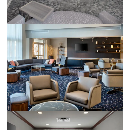
ホテル＆ホスピタリティ
Residence Inn by Marriott Neptune at Gateway Centre
230 Jumping Brook Road, Tinton Falls, NJ, 07753, US
105 単位