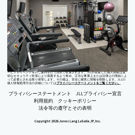
投資家センター
ご要望
会社
プライバシー通知
ジョーンズ ラング ラサール（JLL）並びにその子会社・関連会社は、不動産に関わるす
べてのサービスをグローバルに提供する総合不動産サービス会社です。JLLは責任をも
って自社で取り扱う個人情報を保護します。個人情報は、お問い合わせの対応、当社サ
ービスやイベント等のご案内を行う目的で収集されます。JLLが収集した個人情報は適
切なセキュリティ対策により保護するよう努め、正当な事業上または法律上の理由によ
って必要とされる限り保管します。その後は、安全に確実に情報を削除します。JLLの
個人情報処理方法の詳細については
プライバシーステートメントをご覧ください。
プライバシーステートメント
JLLプライバシー宣言
利用規約
クッキーポリシー
法令等の遵守とその表明
Copyright 2026 Jones Lang LaSalle, IP, Inc.