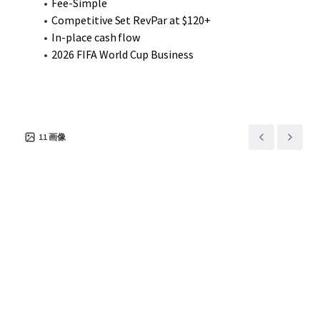
Fee-Simple
Competitive Set RevPar at $120+
In-place cash flow
2026 FIFA World Cup Business
11
画像