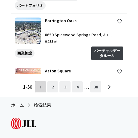
ポートフォリオ
Barrington Oaks
8650 Spicewood Springs Road, Aust
in, TX, 78759, US
9,133 ㎡
バーチャルデー
商業施設
タルーム
Aston Square
1500 Neo Landings Loop, Kissimme
1
-
50
…
1
2
3
4
38
e, FL, 34744, US
287 単位
バーチャルデー
住宅/集合住宅
ホーム
検索結果
タルーム
815 Seagirt Avenue