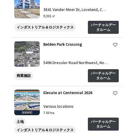
3841 Vander Meer Dr, Loveland, CO,
80538, US
9,301 ㎡
バーチャルデー
インダストリアル＆ロジスティクス
タルーム
Belden Park Crossing
5496 Dressler Road Northwest, Nort
h Canton, OH, 44720, US
バーチャルデー
商業施設
タルーム
Elevate at Centennial 2026
Various locations
7.03 ha
土地
バーチャルデー
タルーム
インダストリアル＆ロジスティクス