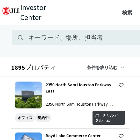
Investor
検索
Center
検索バー
物件検索
キーワード、場所、担当者
検索結果
1895
プロパティ
条件を絞り込む
2350 North Sam Houston Parkway
East
2350 North Sam Houston Parkway Ea
st, Houston, TX, 77032, US
バーチャルデー
オフィス
契約中
タルーム
Boyd Lake Commerce Center