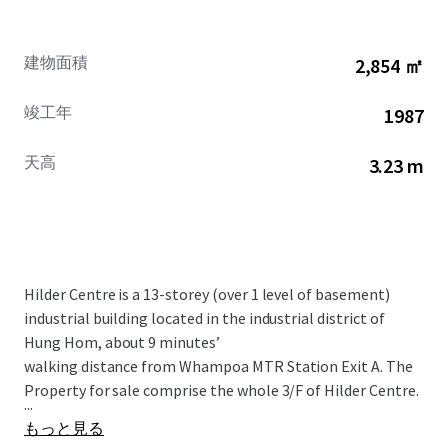
建物面積
2,854 ㎡
竣工年
1987
天高
3.23 m
Hilder Centre is a 13-storey (over 1 level of basement)
industrial building located in the industrial district of
Hung Hom, about 9 minutes’
walking distance from Whampoa MTR Station Exit A. The
Property for sale comprise the whole 3/F of Hilder Centre.
...
もっと見る