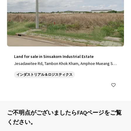
Land for sale in Sinsakorn Industrial Estate
Jesadawitee Rd, Tambon Khok Kham, Amphoe Mueang Sa
mut Sakhon, Chang Wat Samut Sakhon 74000, Thailand, Ta
インダストリアル＆ロジスティクス
mbon Khok Kham, Samut Sakhon, 74000, TH
ご不明点がございましたらFAQページをご覧
ください。