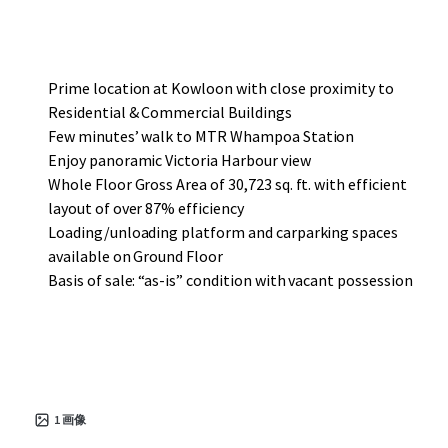
Prime location at Kowloon with close proximity to
Residential & Commercial Buildings
Few minutes’ walk to MTR Whampoa Station
Enjoy panoramic Victoria Harbour view
Whole Floor Gross Area of 30,723 sq. ft. with efficient
layout of over 87% efficiency
Loading/unloading platform and carparking spaces
available on Ground Floor
Basis of sale: “as-is” condition with vacant possession
1
画像