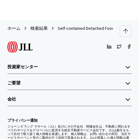
ホーム
検索結果
Self-contained Detached Food Factory In Tua
投資家センター
ご要望
会社
プライバシー通知
ジョーンズ ラング ラサール（JLL）並びにその子会社・関連会社は、不動産に関わるす
べてのサービスをグローバルに提供する総合不動産サービス会社です。JLLは責任をも
って自社で取り扱う個人情報を保護します。個人情報は、お問い合わせの対応、当社サ
ービスやイベント等のご案内を行う目的で収集されます。JLLが収集した個人情報は適