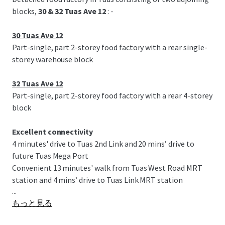
blocks,
30 & 32 Tuas Ave 12
: -
30 Tuas Ave 12
Part-single, part 2-storey food factory with a rear single-
storey warehouse block
32 Tuas Ave 12
Part-single, part 2-storey food factory with a rear 4-storey
block
Excellent connectivity
4 minutes' drive to Tuas 2nd Link and 20 mins’ drive to
future Tuas Mega Port
Convenient 13 minutes' walk from Tuas West Road MRT
station and 4 mins’ drive to Tuas Link MRT station
...
もっと見る