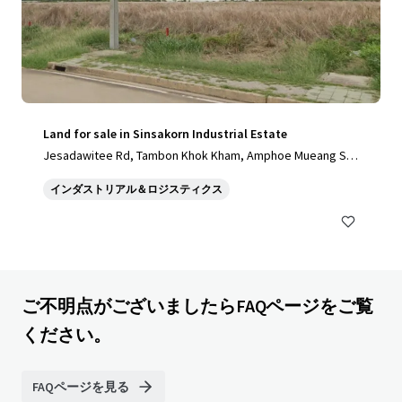
Land for sale in Sinsakorn Industrial Estate
Jesadawitee Rd, Tambon Khok Kham, Amphoe Mueang Sa
mut Sakhon, Chang Wat Samut Sakhon 74000, Thailand, Ta
インダストリアル＆ロジスティクス
mbon Khok Kham, Samut Sakhon, 74000, TH
ご不明点がございましたらFAQページをご覧
ください。
FAQページを見る