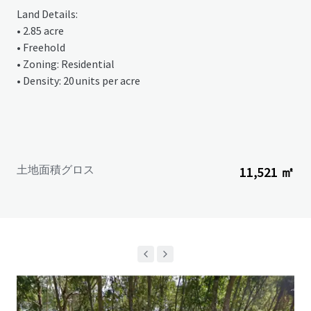
Land Details:
• 2.85 acre
• Freehold
• Zoning: Residential
• Density: 20 units per acre
土地面積グロス
11,521 ㎡