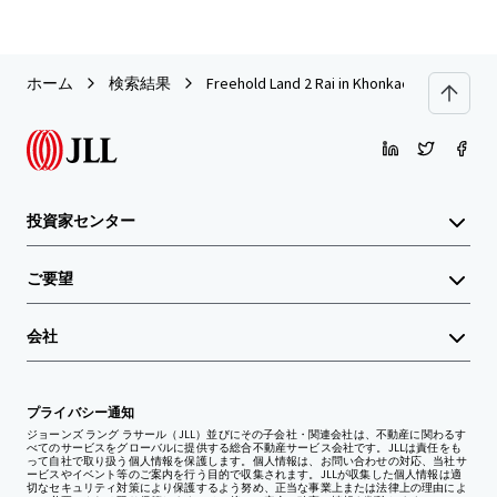
ホーム
検索結果
Freehold Land 2 Rai in Khonkaen (Kangsadan
投資家センター
ご要望
会社
プライバシー通知
ジョーンズ ラング ラサール（JLL）並びにその子会社・関連会社は、不動産に関わるす
べてのサービスをグローバルに提供する総合不動産サービス会社です。JLLは責任をも
って自社で取り扱う個人情報を保護します。個人情報は、お問い合わせの対応、当社サ
ービスやイベント等のご案内を行う目的で収集されます。JLLが収集した個人情報は適
切なセキュリティ対策により保護するよう努め、正当な事業上または法律上の理由によ