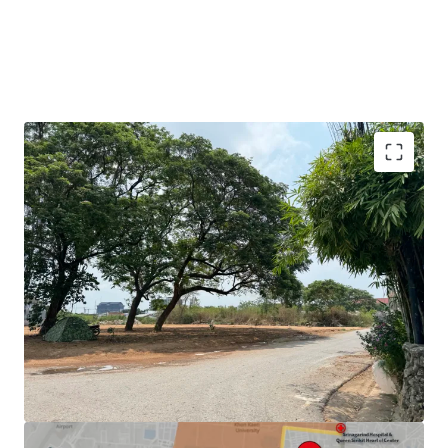
Land area:
2-0-16 Rai or 816 sqw.
Frontage:
60.6 m. on Tawan Mai Road
Zoning:
Pink area : (Community area)