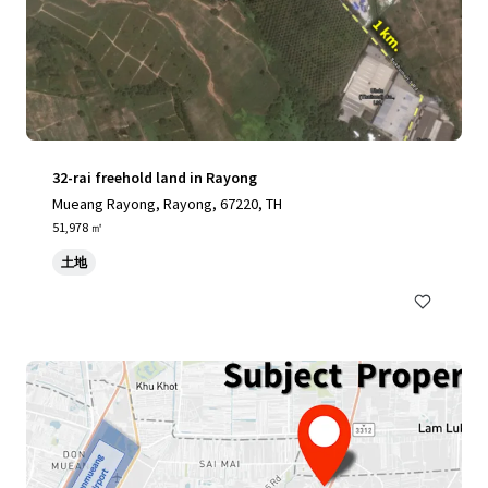
32-rai freehold land in Rayong
Mueang Rayong, Rayong, 67220, TH
51,978 ㎡
土地