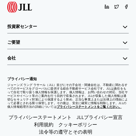
投資家センター
ご要望
会社
プライバシー通知
ジョーンズ ラング ラサール（JLL）並びにその子会社・関連会社は、不動産に関わるす
べてのサービスをグローバルに提供する総合不動産サービス会社です。JLLは責任をも
って自社で取り扱う個人情報を保護します。個人情報は、お問い合わせの対応、当社サ
ービスやイベント等のご案内を行う目的で収集されます。JLLが収集した個人情報は適
切なセキュリティ対策により保護するよう努め、正当な事業上または法律上の理由によ
って必要とされる限り保管します。その後は、安全に確実に情報を削除します。JLLの
個人情報処理方法の詳細については
プライバシーステートメントをご覧ください。
プライバシーステートメント
JLLプライバシー宣言
利用規約
クッキーポリシー
法令等の遵守とその表明