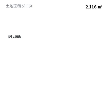
土地面積グロス
2,116 ㎡
1
画像