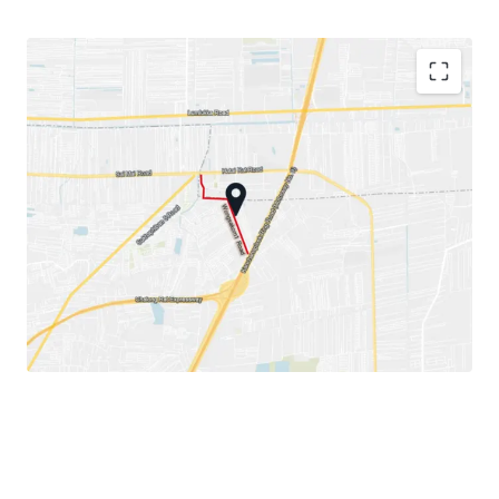
Land area: 1-1-29 rai or 529 sqw.
Land Tenure: Freehold