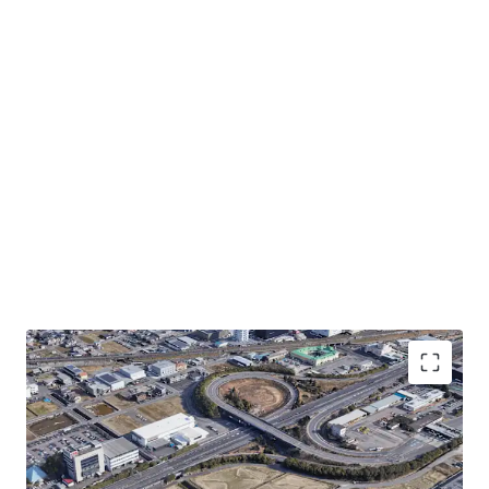
【物件の特徴】
・名神高速道路「岐阜羽島IC」 約0.1kmのアクセス