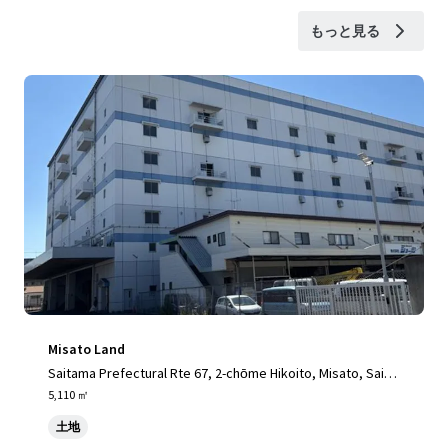
もっと見る
Misato Land
Saitama Prefectural Rte 67, 2-chōme Hikoito, Misato, Saita
ma 341-0001, Japan, Misato, Saitama, 341-0001, JP
5,110 ㎡
土地