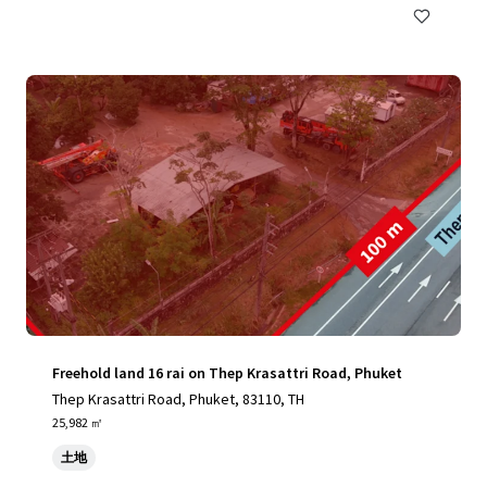
Freehold land 16 rai on Thep Krasattri Road, Phuket
Thep Krasattri Road, Phuket, 83110, TH
25,982 ㎡
土地