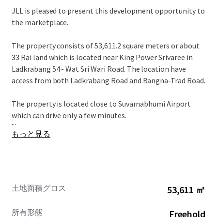
JLL is pleased to present this development opportunity to
the marketplace.
The property consists of 53,611.2 square meters or about
33 Rai land which is located near King Power Srivaree in
Ladkrabang 54 - Wat Sri Wari Road. The location have
access from both Ladkrabang Road and Bangna-Trad Road.
The property is located close to Suvarnabhumi Airport
which can drive only a few minutes.
...
もっと見る
土地面積グロス
53,611 ㎡
所有形態
Freehold