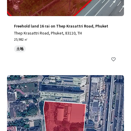
Freehold land 16 rai on Thep Krasattri Road, Phuket
Thep Krasattri Road, Phuket, 83110, TH
25,982 ㎡
土地