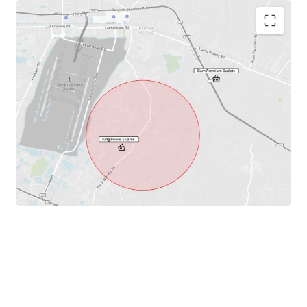
Land area: 33-2-2.8 Rai or 53,611.2
sq.m.
Frontage: 16 m
Land tenure: Freehold
Town plan: Low residential density area (Yellow zone -
Yor 1-1)