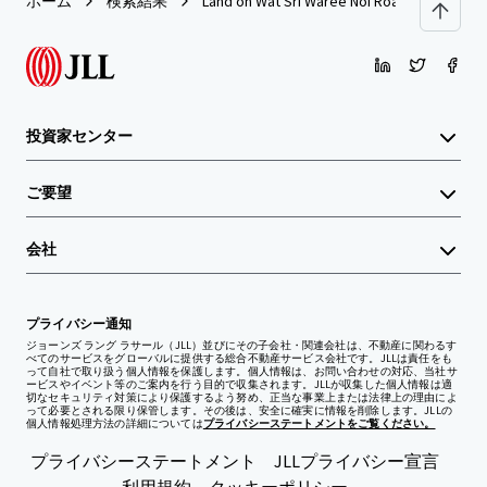
ホーム
検索結果
Land on Wat Sri Waree Noi Road
投資家センター
ご要望
会社
プライバシー通知
ジョーンズ ラング ラサール（JLL）並びにその子会社・関連会社は、不動産に関わるす
べてのサービスをグローバルに提供する総合不動産サービス会社です。JLLは責任をも
って自社で取り扱う個人情報を保護します。個人情報は、お問い合わせの対応、当社サ
ービスやイベント等のご案内を行う目的で収集されます。JLLが収集した個人情報は適
切なセキュリティ対策により保護するよう努め、正当な事業上または法律上の理由によ
って必要とされる限り保管します。その後は、安全に確実に情報を削除します。JLLの
個人情報処理方法の詳細については
プライバシーステートメントをご覧ください。
プライバシーステートメント
JLLプライバシー宣言