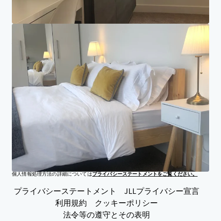
投資家センター
ご要望
会社
プライバシー通知
ジョーンズ ラング ラサール（JLL）並びにその子会社・関連会社は、不動産に関わるす
べてのサービスをグローバルに提供する総合不動産サービス会社です。JLLは責任をも
って自社で取り扱う個人情報を保護します。個人情報は、お問い合わせの対応、当社サ
ービスやイベント等のご案内を行う目的で収集されます。JLLが収集した個人情報は適
切なセキュリティ対策により保護するよう努め、正当な事業上または法律上の理由によ
って必要とされる限り保管します。その後は、安全に確実に情報を削除します。JLLの
個人情報処理方法の詳細については
プライバシーステートメントをご覧ください。
プライバシーステートメント
JLLプライバシー宣言
利用規約
クッキーポリシー
法令等の遵守とその表明