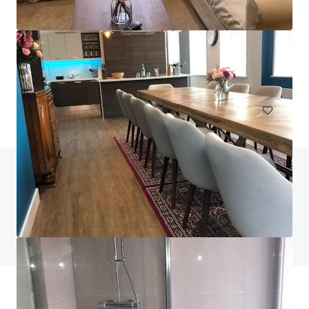
Apollo House
23/25 Sundrive Road, Kimmage, Co. DUBLIN, D12 DKX4, IE
￥547,701,000
住宅/集合住宅
オフィス
土地
契約中
ご不明点がございましたらFAQページをご覧
ください。
FAQページを見る