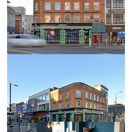
Prominent corner location in the heart of the
Northern Quarter.
High quality residential accommodation.
Excellent transport links and local amenities in the
vicinity.
15 studio rooms arranged over the first to third floor
currently generating £241,000 per annum (*ERV on 2
vacant units).
Freehold sale.
Offers invited in excess of £3,200,000 subject to all
existing tenancies, subject to contract.