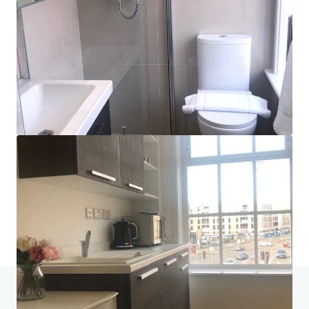
JLL ファイナンス
JLLは投資家の皆様と連携し、より賢い資金調達の構築
とポートフォリオ実績の最適化をご支援します。ぜひ私
たちのチームにお問い合わせいただき、新たな可能性を
ご覧ください。
詳細を見る
最終更新
Jun 15, 2026
ホーム
検索結果
1-5 Swan Street, Manchester