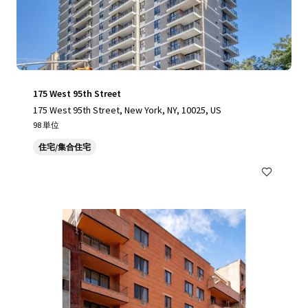
175 West 95th Street
175 West 95th Street, New York, NY, 10025, US
98 単位
住宅/集合住宅