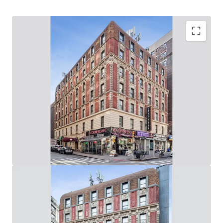
Upper West Side Value-Add Opportunity
62,280 Gross SF, Mixed-Use Elevator Building: (60
Apartments & 6 Stores / 8,000 SF of Ground Floor
Retail on Broadway & West 94th Street)
Rare Opportunity to Control 219’ of Wrap-Around,
Corner Broadway Frontage: (73’ on Broadway / 146’ on
West 94th St)
Value-Add Potential Through Unit Renovations, Lobby
/ Common Area Upgrades & Addition of Tenant
Amenities
Adjacent to the 96th Street 1-2-3 Subway Station
(Entrance in Front of Building) & 10-Min Walk from
96th Street B-C Subway Station