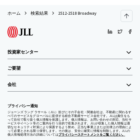
ホーム
検索結果
2512-2518 Broadway
投資家センター
ご要望
会社
プライバシー通知
ジョーンズ ラング ラサール（JLL）並びにその子会社・関連会社は、不動産に関わるす
べてのサービスをグローバルに提供する総合不動産サービス会社です。JLLは責任をも
って自社で取り扱う個人情報を保護します。個人情報は、お問い合わせの対応、当社サ
ービスやイベント等のご案内を行う目的で収集されます。JLLが収集した個人情報は適
切なセキュリティ対策により保護するよう努め、正当な事業上または法律上の理由によ
って必要とされる限り保管します。その後は、安全に確実に情報を削除します。JLLの
個人情報処理方法の詳細については
プライバシーステートメントをご覧ください。