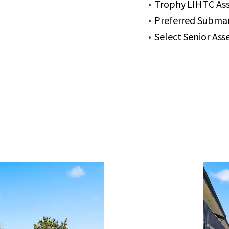
Trophy LIHTC Ass
Preferred Submar
Select Senior As