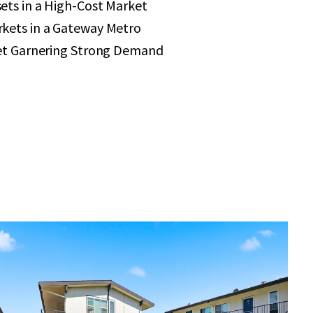
ets in a High-Cost Market
kets in a Gateway Metro
set Garnering Strong Demand