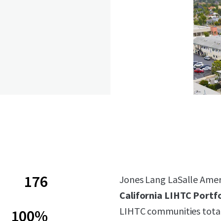
176
Jones Lang LaSalle Americ
California LIHTC Portfo
LIHTC communities total
100%