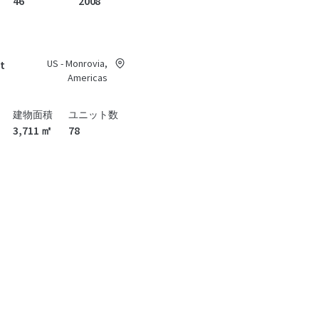
46
2008
US - Monrovia,
at
Americas
建物面積
ユニット数
3,711 ㎡
78