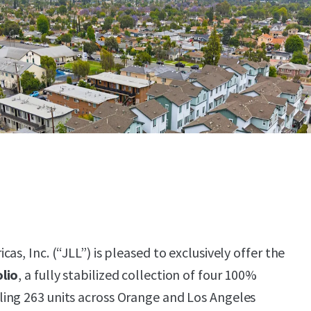
as, Inc. (“JLL”) is pleased to exclusively offer the
lio
, a fully stabilized collection of four 100%
ing 263 units across Orange and Los Angeles