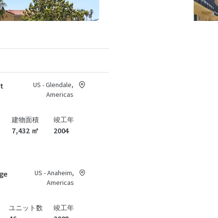
US - Glendale,
at
Americas
建物面積
竣工年
7,432 ㎡
2004
US - Anaheim,
age
Americas
ユニット数
竣工年