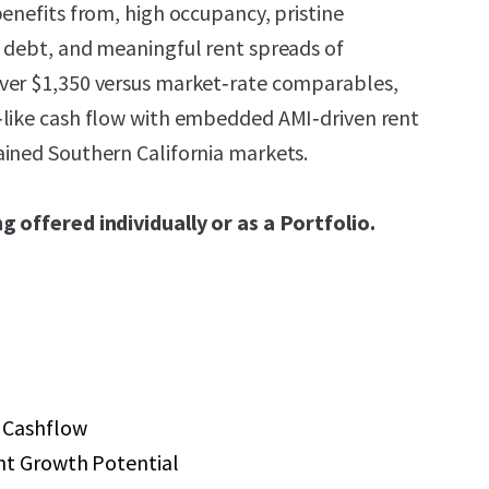
benefits from, high occupancy, pristine
 debt, and meaningful rent spreads of
ver $1,350 versus market‑rate comparables,
‑like cash flow with embedded AMI‑driven rent
ined Southern California markets.
g offered individually or as a Portfolio.
 Cashflow
nt Growth Potential