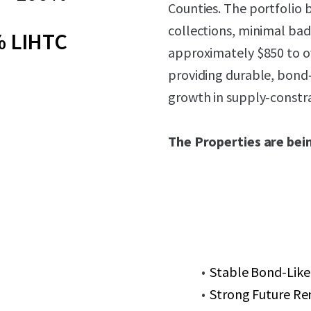
Counties. The portfolio 
collections, minimal bad
 LIHTC
approximately $850 to o
providing durable, bond
growth in supply‑constra
The Properties are bein
Stable Bond-Like
Strong Future Re