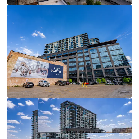
PREMIER MIXED-USE ASSET IN DALLAS’ EMERGING
EAST QUARTER DISTRICT
URBAN CORE LOCATION WITH UNMATCHED
REGIONAL ACCESS
BEST-IN-CLASS DEVELOPMENT WITH FULL
AMENITY SET
DYNAMIC, BUILT-IN AMENITY BASE