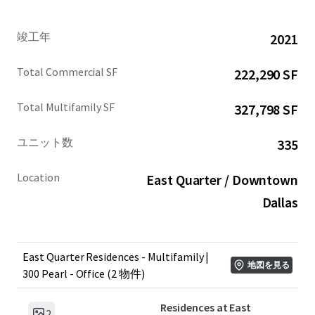
The residences are positioned as direct beneficiaries of
continued headquarters relocations to Dallas, with
竣工年
2021
proximity to major employment centers driving sustained
demand from high-income professionals. The mixed-use
Total Commercial SF
222,290 SF
nature of the development provides multiple revenue
streams and enhanced stability through diversification
Total Multifamily SF
327,798 SF
across asset classes.
ユニット数
335
East Quarter is abundant with history, filled with turn-of-
the-century brick, stone, and timber jewel boxes woven
Location
East Quarter / Downtown
together by innovative urban planning. With a walk score
of 91, East Quarter is a core location positioned squarely in
Dallas
the middle of Dallas’ top performing neighborhoods with
direct access to the Central Business District, Downtown
Dallas, and Uptown submarkets.
East Quarter Residences - Multifamily |
地図を見る
300 Pearl - Office (2 物件)
Residences at East
2