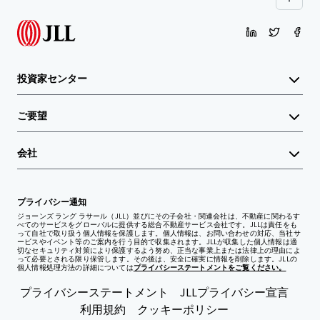
投資家センター
ご要望
会社
プライバシー通知
ジョーンズ ラング ラサール（JLL）並びにその子会社・関連会社は、不動産に関わるす
べてのサービスをグローバルに提供する総合不動産サービス会社です。JLLは責任をも
って自社で取り扱う個人情報を保護します。個人情報は、お問い合わせの対応、当社サ
ービスやイベント等のご案内を行う目的で収集されます。JLLが収集した個人情報は適
切なセキュリティ対策により保護するよう努め、正当な事業上または法律上の理由によ
って必要とされる限り保管します。その後は、安全に確実に情報を削除します。JLLの
個人情報処理方法の詳細については
プライバシーステートメントをご覧ください。
プライバシーステートメント
JLLプライバシー宣言
利用規約
クッキーポリシー