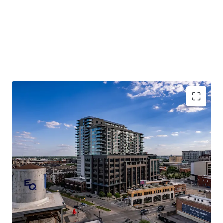
MULTIFAMILY INVESTMENT HIGHLIGHTS
PREMIER ASSET WITH MARKET-LEADING FINISHES
OFFERED AT A SIGNIFICANT DISCOUNT TO
REPLACEMENT COST
DIFFERENTIATED LUXURY LIVING EXPERIENCE
DESIRABLE LIVE-WORK-PLAY ENVIRONMENT
COMMERCIAL INVESTMENT HIGHLIGHTS