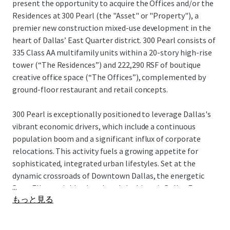
present the opportunity to acquire the Offices and/or the
Residences at 300 Pearl (the "Asset" or "Property"), a
premier new construction mixed-use development in the
heart of Dallas’ East Quarter district. 300 Pearl consists of
335 Class AA multifamily units within a 20-story high-rise
tower (“The Residences”) and 222,290 RSF of boutique
creative office space (“The Offices”), complemented by
ground-floor restaurant and retail concepts.
300 Pearl is exceptionally positioned to leverage Dallas's
vibrant economic drivers, which include a continuous
population boom and a significant influx of corporate
relocations. This activity fuels a growing appetite for
sophisticated, integrated urban lifestyles. Set at the
dynamic crossroads of Downtown Dallas, the energetic
...
Deep Ellum neighborhood, and the historic Dallas Farmers
もっと見る
Market, the property presents a powerful case for its
unique submarket, enhancing the value of both its
residential and commercial spaces.