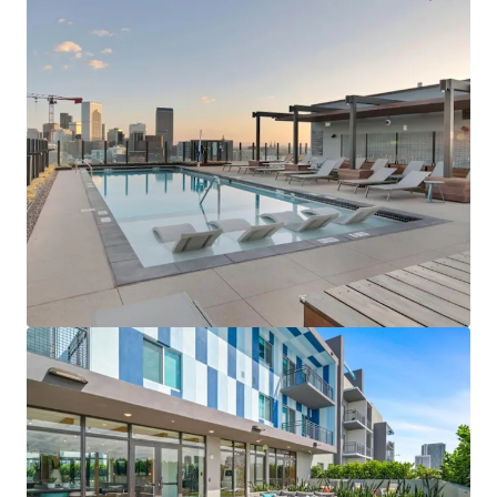
$12.9 Million Non-Performing Multifamily Loan | New
York City, NY
33 単位
住宅/集合住宅
契約中