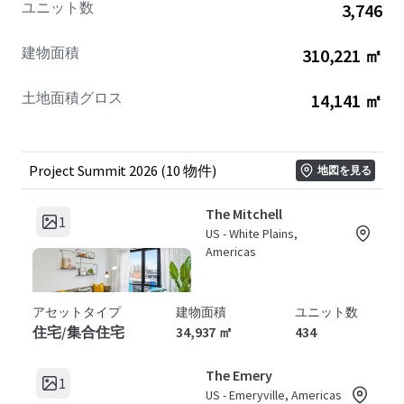
ユニット数
3,746
rates and
rental yield enhancement
.
建物面積
310,221 ㎡
Project Summit 2026
offers an exceptional avenue for
investors looking to access stable cash flows and robust
土地面積グロス
14,141 ㎡
long-term capital appreciation
. With large-scale residential
units distributed across strategically chosen locations,
this is a forward-looking opportunity designed to
maximize returns through strategic asset management
Project Summit 2026 (10 物件)
地図を見る
and smart portfolio diversification. Tap into a balanced
blend of
risk mitigation
and high-growth potential,
The Mitchell
1
securing a foothold in the lucrative multi-housing sector.
US - White Plains,
Americas
アセットタイプ
建物面積
ユニット数
住宅/集合住宅
34,937 ㎡
434
The Emery
1
US - Emeryville, Americas