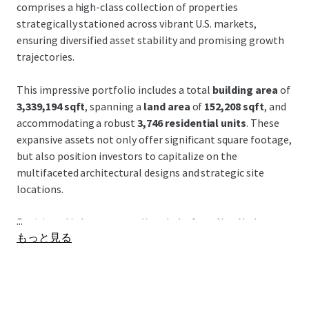
comprises a high-class collection of properties
strategically stationed across vibrant U.S. markets,
ensuring diversified asset stability and promising growth
trajectories.
This impressive portfolio includes a total
building area
of
3,339,194 sqft
, spanning a
land area
of
152,208 sqft
, and
accommodating a robust
3,746 residential units
. These
expansive assets not only offer significant square footage,
but also position investors to capitalize on the
multifaceted architectural designs and strategic site
locations.
...
Positioned in key metropolitan hubs from
New York
to
もっと見る
Miami
, each property is nested amidst thriving economic
centers, benefitting from strong
demographic trends
and
access to dynamic transportation networks. This situates
the portfolio to capture upside from rapid urban growth
and enhanced connectivity, supporting both occupancy