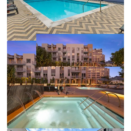
住宅/集合住宅
32,425 ㎡
387
The Smyth
1
US - Stamford, Americas
アセットタイプ
建物面積
ユニット数
住宅/集合住宅
36,667 ㎡
414