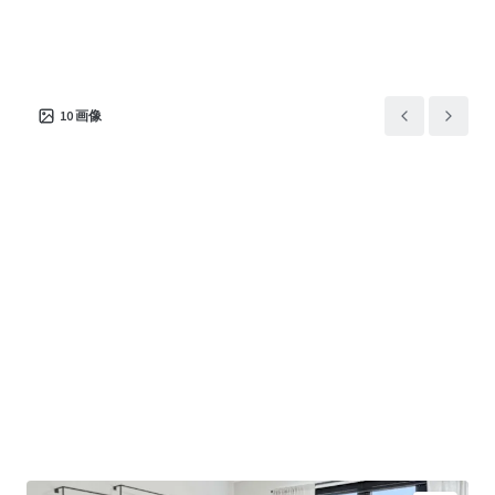
住宅/集合住宅
20,502 ㎡
298
Bowen River Oaks
1
US - Houston, Americas
10
画像
アセットタイプ
建物面積
ユニット数
住宅/集合住宅
37,325 ㎡
403
Odin
1
US - Minneapolis,
Americas
アセットタイプ
建物面積
ユニット数
住宅/集合住宅
26,053 ㎡
335
Citizen
1
US - Denver, Americas