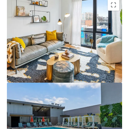
アセットタイプ
建物面積
ユニット数
Major Portfolio Asset
: 3,746-unit Project Summit
住宅/集合住宅
28,450 ㎡
393
2026 anchors extensive property collection
Significant Scale
: Gross building area spans
Artem
1
3,339,194 sqft with potential for economies of
US - Miami, Americas
scale
Strategic Locations
: Properties in NY, CA, IL, TX, MN,
CO, FL, CT contribute to market diversity
High Demand Markets
: Locations like White Plains
アセットタイプ
建物面積
ユニット数
住宅/集合住宅
14,134 ㎡
189
and Austin offer strong rent growth potential
Diverse Asset Types
: Varied property types reduce
Avenir
risk and stabilize cash flow over economic cycles
1
US - Austin, Americas
Value-Add Potential
: Opportunities to enhance
value via capital improvements and operational
efficiencies
アセットタイプ
建物面積
ユニット数