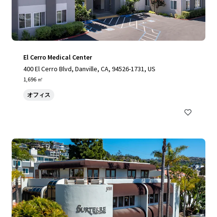
El Cerro Medical Center
400 El Cerro Blvd, Danville, CA, 94526-1731, US
1,696 ㎡
オフィス