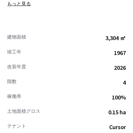
もっと見る
agreed to acquire Cursor for $60B by the end of 2026, with a
$10B ongoing collaboration fee for joint engineering work
if the deal does not close.
As Cursor’s global headquarters, 295 Bay represents a
建物面積
3,304 ㎡
rare opportunity to acquire a fully renovated, cash-
flowing creative asset in the North Waterfront leased
竣工年
1967
to one of the world’s fastest-growing technology
companies.
改装年度
2026
階数
4
稼働率
100%
土地面積グロス
0.15 ha
テナント
Cursor