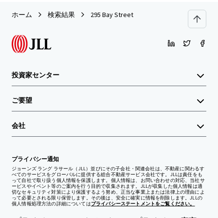
ホーム
検索結果
295 Bay Street
投資家センター
ご要望
会社
プライバシー通知
ジョーンズ ラング ラサール（JLL）並びにその子会社・関連会社は、不動産に関わるす
べてのサービスをグローバルに提供する総合不動産サービス会社です。JLLは責任をも
って自社で取り扱う個人情報を保護します。個人情報は、お問い合わせの対応、当社サ
ービスやイベント等のご案内を行う目的で収集されます。JLLが収集した個人情報は適
切なセキュリティ対策により保護するよう努め、正当な事業上または法律上の理由によ
って必要とされる限り保管します。その後は、安全に確実に情報を削除します。JLLの
個人情報処理方法の詳細については
プライバシーステートメントをご覧ください。