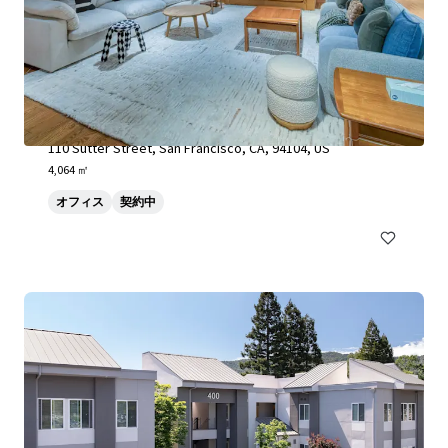
110 Sutter Street
110 Sutter Street, San Francisco, CA, 94104, US
4,064 ㎡
オフィス
契約中