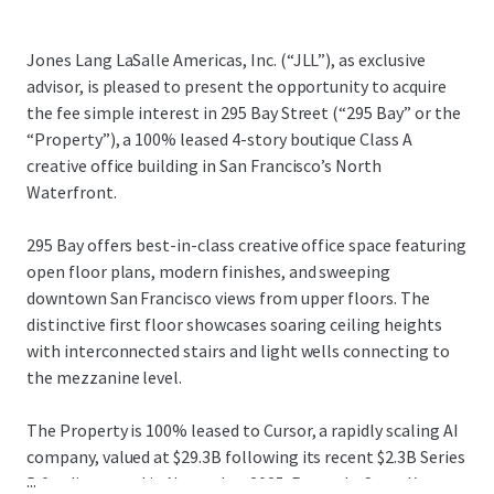
Jones Lang LaSalle Americas, Inc. (“JLL”), as exclusive
advisor, is pleased to present the opportunity to acquire
the fee simple interest in 295 Bay Street (“295 Bay” or the
“Property”), a 100% leased 4-story boutique Class A
creative office building in San Francisco’s North
Waterfront.
295 Bay offers best-in-class creative office space featuring
open floor plans, modern finishes, and sweeping
downtown San Francisco views from upper floors. The
distinctive first floor showcases soaring ceiling heights
with interconnected stairs and light wells connecting to
the mezzanine level.
The Property is 100% leased to Cursor, a rapidly scaling AI
company, valued at $29.3B following its recent $2.3B Series
...
D funding round in November 2025. Recently, SpaceX