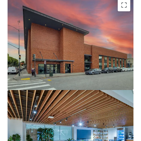
BEST-IN-CLASS CREATIVE OFFICE BUILD OUTS
GLOBAL HEADQUARTERS OF CURSOR - ONE OF
THE WORLD’S FASTEST GROWING AI COMPANIES
EXTENSIVELY RENOVATED WITH $6M+ INVESTED
BY LANDLORD & TENANT
COMPELLING CURSOR GROWTH TRAJECTORY
WITH RECENT $29.3B VALUATION
NORTH WATERFRONT’S “LIVE-WORKPLAY”
ENVIRONMENT ATTRACTS TOP TALENT WITH
WALKABLE ACCESS TO RESIDENTIAL
NEIGHBORHOODS