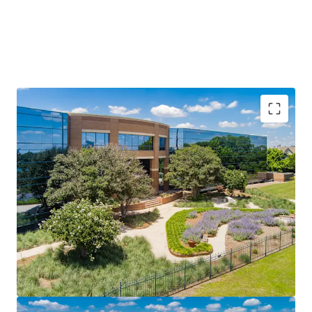
Prime Infill Location in Austin’s Fastest-Growing
Suburban Corridor
Once-in-a-Generation Catalyst: UT Dell Medical Center
Long-Term Lease Stability with Minimal Turnover Risk
Institutional Amenities in a Suburban Package