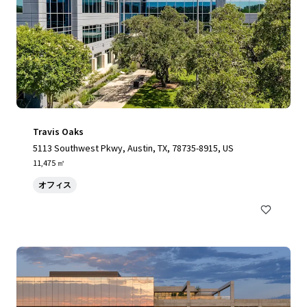
Travis Oaks
5113 Southwest Pkwy, Austin, TX, 78735-8915, US
11,475 ㎡
オフィス