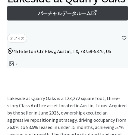
バーチャルデータルーム
オフィス
4516 Seton Ctr Pkwy, Austin, TX, 78759-5370, US
7
Lakeside at Quarry Oaks is a 123,272 square foot, three-
story Class A office asset located in Austin, Texas. Acquired
by the seller in June 2025, ownership executed an
aggressive repositioning strategy, driving occupancy from
36.0% to 93.5% leased in under 15 months, achieving 57%
average rent growth. The Property sits directly adjacent