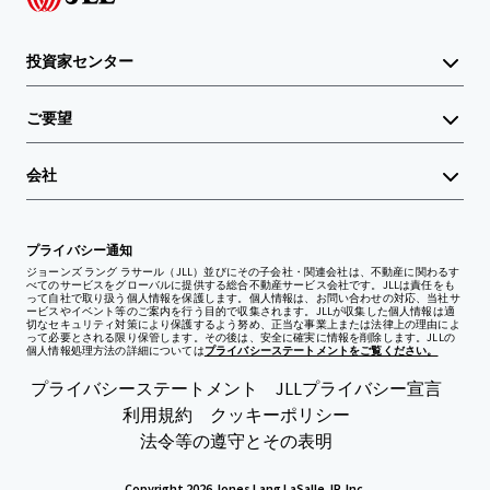
投資家センター
ご要望
会社
プライバシー通知
ジョーンズ ラング ラサール（JLL）並びにその子会社・関連会社は、不動産に関わるす
べてのサービスをグローバルに提供する総合不動産サービス会社です。JLLは責任をも
って自社で取り扱う個人情報を保護します。個人情報は、お問い合わせの対応、当社サ
ービスやイベント等のご案内を行う目的で収集されます。JLLが収集した個人情報は適
切なセキュリティ対策により保護するよう努め、正当な事業上または法律上の理由によ
って必要とされる限り保管します。その後は、安全に確実に情報を削除します。JLLの
個人情報処理方法の詳細については
プライバシーステートメントをご覧ください。
プライバシーステートメント
JLLプライバシー宣言
利用規約
クッキーポリシー
法令等の遵守とその表明
Copyright 2026 Jones Lang LaSalle, IP, Inc.