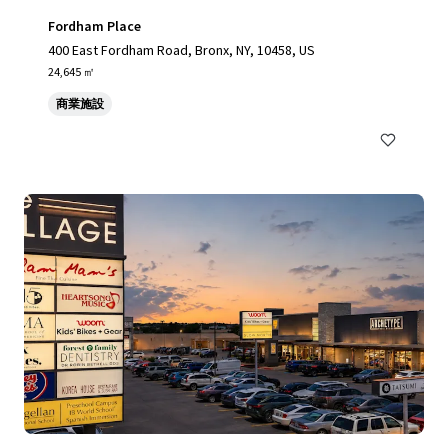
Fordham Place
400 East Fordham Road, Bronx, NY, 10458, US
24,645 ㎡
商業施設