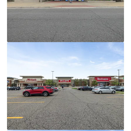
income
Outstanding Leasing Momentum and
Demonstrated Mark to Market Opportunities
15 Renewals across +130K SF over past 3
years
Old Navy recently recently agreed to
10-year extension at 21% increase
Michaels recently exercised five-year
option at 22% increase
Jimmy John's recently extended 10
years at 17% increase
Barnes and Noble recently extended,
converting from Gross to NNN
Burlington, Rally House, and Dollar
Tree successfully backfilled BB&B,
Pier 1, and GAP
Dominant National Tenant Lineup Retention