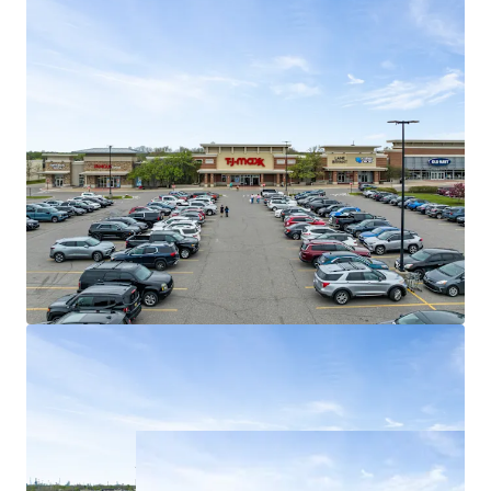
96% of existing tenancy is composed of
national tenants
Weighted average lease term of 5.8 years
Best in Class Shadow Anchors
Shadow anchored by #5 most trafficked
Target (Fortune #41) in all of Michigan (1.5M
visitors)
Fairlane Green Phase II drives 5.7M
synergistic consumers to the asset annually