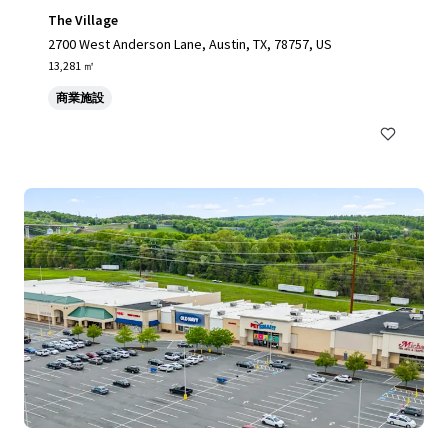
The Village
2700 West Anderson Lane, Austin, TX, 78757, US
13,281 ㎡
商業施設