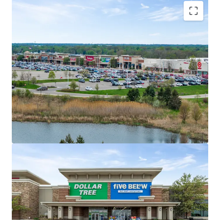
Market Dominant Shopping Center with
Exceptional Tenant Performance
#1 Most Trafficked Open-Air Shopping
Center in 15-Mile Radius
Tenant Performance State Rankings:
#1 TJX; #1 Ulta; #3 Burlington; #4 Five
Below; #4 Old Navy; #5 Target
Secure Income Stream with Multiple Anchor
Drawing Power
Ideal income diversification with 45% of
income from Anchor and Jr. Anchor Tenants
Average historical occupancy of 98% over
past three years (2023-2025)
No tenant contributes more than 9% of