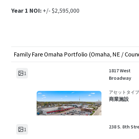
Year 1 NOI:
+/- $2,595,000
Family Fare Omaha Portfolio (Omaha, NE / Counci
1817 West
1
Broadway
アセットタイ
商業施設
238 S. 8th Str
1