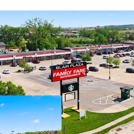
Rare Oppo
High Gro
Ability to
based reta
376,359 sq
growing m
+/- 37% of