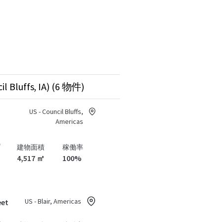
l Bluffs, IA) (6 物件)
US - Council Bluffs,
Americas
プ
建物面積
稼働率
4,517 ㎡
100%
US - Blair, Americas
eet