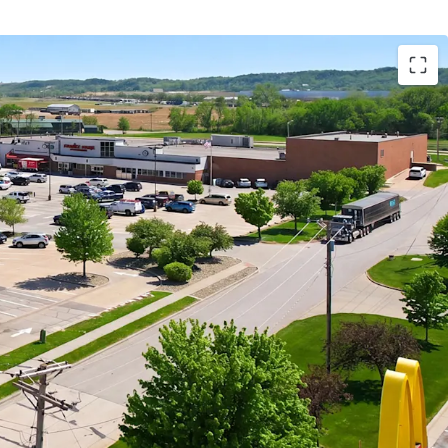
rtunity to Acquire Grocery-Anchored Assets in
wth Omaha MSA in Scale
 acquire five grocery-anchored and/or necessity-
il assets in addition to one vacant box totaling
uare feet across one of the Midwest’s fastest-
arkets.
 portfolio income is generated by Family Fare