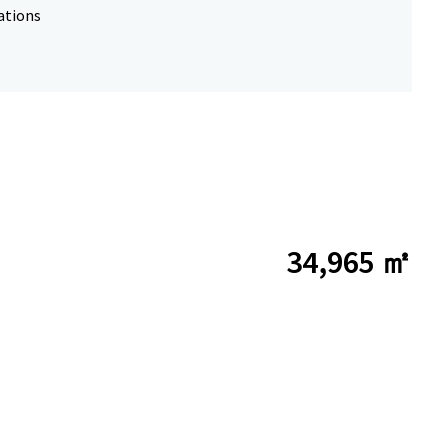
ations
34,965 ㎡