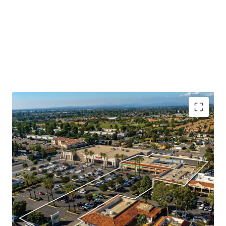
Booming Suburban Daytime Population
Rare Shadow Grocery Anchored Opportunity
Highly Visible Location With Excellent Accessibility
Significant Surrounding Draw
Value Add Component
Daily Needs Tenant Mix