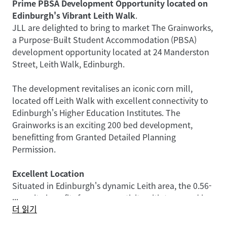
Prime PBSA Development Opportunity located on
Edinburgh's Vibrant Leith Walk
.
JLL are delighted to bring to market The Grainworks,
a Purpose-Built Student Accommodation (PBSA)
development opportunity located at 24 Manderston
Street, Leith Walk, Edinburgh.
The development revitalises an iconic corn mill,
located off Leith Walk with excellent connectivity to
Edinburgh's Higher Education Institutes. The
Grainworks is an exciting 200 bed development,
benefitting from Granted Detailed Planning
Permission.
Excellent Location
Situated in Edinburgh's dynamic Leith area, the 0.56-
...
acre site benefits from connectivity with tram and bus
더 읽기
links providing direct access to Edinburgh's city
centre and higher education institutes. Edinburgh