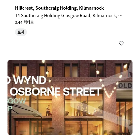
Hillcrest, Southcraig Holding, Kilmarnock
14 Southcraig Holding Glasgow Road, Kilmarnock, KA
3 6AE, UK
3.44 헥타르
토지