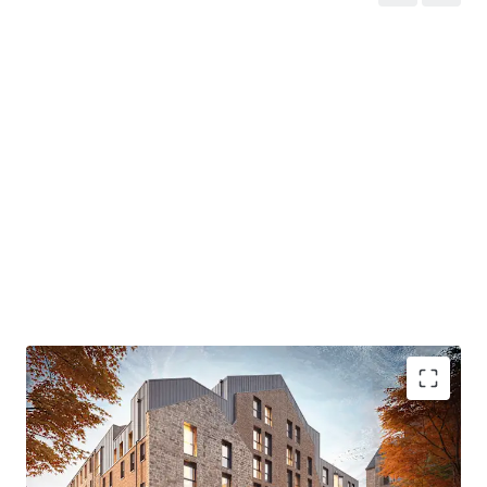
Sustainability
The development provides the opportunity to
achieve leading sustainability credentials to
EnerPHit/ Passivhaus certification. The scheme offers
up to 80% reduction in operational energy costs
while preserving the building's character through
reuse of the Mill frame.
Strong Market
Edinburgh's student population of 72,365 is forecast
to reach c.85,000 by 2030/2031. in 2025, The
University of Edinburgh is ranked 36th globally and
4th best University in the UK.
Contact JLL's specialist team for further details and
data room access.
- Located on Leith Walk - one of Edinburgh’s most
vibrant residential neighbourhood