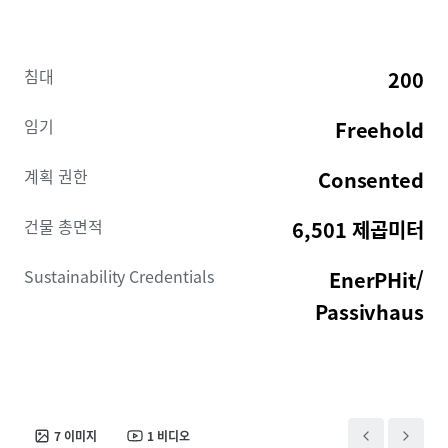
University Campus, George Square is reachable in 25
minutes by public transport and 13 minute cycle.
Leith Walk offers independent cafes, restaurants,
침대
200
breweries and amenities within walking distance.
임기
Freehold
Development Specification
The consented development transforms a historic
계획 권한
Consented
corn mill into a sustainable PBSA building featuring:
건물 총면적
6,501 제곱미터
200 beds (190 cluster en-suites and 10
studios)
Sustainability Credentials
EnerPHit/
Premium amenities including roof
terrace, Landscaped courtyard garden,
Passivhaus
outdoor kitchen, lounge areas and
social spaces
200 secure cycle spaces and maintenace
station
Passivhaus (EnerPHit) sustainable design
7
이미지
1
비디오