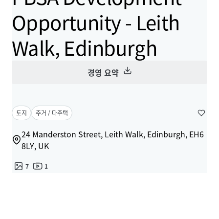
Opportunity - Leith
Walk, Edinburgh
경영 요약
토지
주거 / 다주택
24 Manderston Street, Leith Walk, Edinburgh, EH6
8LY, UK
7
1