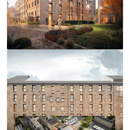
- Excellent connectivity to University of Edinburgh
Campus - 13 minutes by bike
- Granted consent for 200 beds; 190 Cluster & 10
Studios.
- Consented development extends to 69,973 sq ft GIA
- Excellent amenity onsite, including landscaped
courtyard, roof terrace, lounge, kitchen garden,
meeting & events space
- Characterful building with the opportunity to
develop to Passivhaus (EnerPHit) design