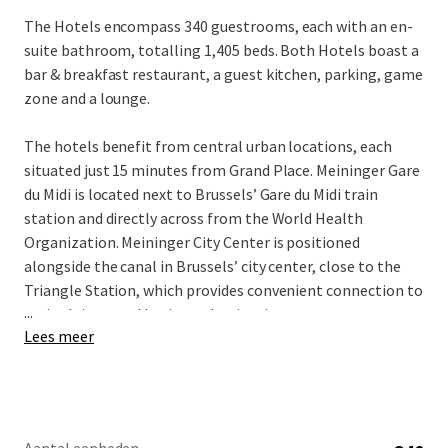
The Hotels encompass 340 guestrooms, each with an en-
suite bathroom, totalling 1,405 beds. Both Hotels boast a
bar & breakfast restaurant, a guest kitchen, parking, game
zone and a lounge.
The hotels benefit from central urban locations, each
situated just 15 minutes from Grand Place. Meininger Gare
du Midi is located next to Brussels’ Gare du Midi train
station and directly across from the World Health
Organization. Meininger City Center is positioned
alongside the canal in Brussels’ city center, close to the
Triangle Station, which provides convenient connection to
...
major leisure and business destinations.
Lees meer
Meininger Hotels are a European leader in the hostel and
midscale hybrid hotel market, with a D&B rating of 4A3,
higher than both Motel One and Generator Hostels.
Project Magritte comprises two long-term leases (with