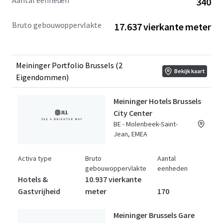
Aantal eenheden
340
unexpired terms of 8 and 9 years) with fixed rent and
strong rent cover ratios. Meininger Group, has expressed
Bruto gebouwoppervlakte
17.637 vierkante meter
interest in extending the lease terms for both assets.
Meininger Portfolio Brussels (2
Bekijk kaart
Eigendommen)
Meininger Hotels Brussels
City Center
BE - Molenbeek-Saint-
Jean, EMEA
Activa type
Bruto
Aantal
gebouwoppervlakte
eenheden
Hotels &
10.937 vierkante
Gastvrijheid
meter
170
Meininger Brussels Gare