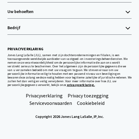
Uw behoeften
Bedrijf
PRIVACYVERKLARING
Jones Lang LaSalle (JLL), samen met zijn dochterondernemingen en filialen, is een
toonaangevende wereldwijde aanbieder van vastgoed- en investeringsbeheerdiensten. We
nemen onze verantwoordelijkheid om de persoonlijke informatie die aan ons wordt
verstrekt serieus te beschermen. Over het algemeen zijn de persoonlijke gegevens die we
van u verzamelen bedoeld om met uw vraag om te gaan. We streven ernaar om uw
persoonlijke informatie veilig te houden met een passend niveau van beveiliging en
bewaren deze zolang we deze nodig hebben voor legitieme zakelijke of juridische redenen. We
zullen het dan veilig en veilig verwijderen. Voor meer informatie over hoe JLL uw
persoonlijke gegevens verwerkt, bekijk onze
privacyverklaring.
Privacyverklaring
Privacy toezegging
Servicevoorwaarden
Cookiebeleid
Copyright 2026 Jones Lang LaSalle, IP, Inc.