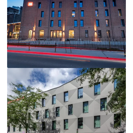
Key Investment Highlights:
•
Stable Cash Flow with Long-Term Securit
y: Fixed rental
income secured by long-term leases with strong
operational performance, enhanced by Meininger Hotels'
interest in extending both leases by an additional 10 years
•
Premium Strategic Location Advantage
: Exclusive
positioning within 15 minutes of Brussels' Grand Place by
train, directly adjacent to major transport hubs including
Gare du Midi and Triangle Station, ensuring consistent
guest accessibility and demand
•
Exceptional Market-Leading Tenant Performance
:
Meininger Hotels demonstrates investment-grade
strength with 112% three-year revenue CAGR (versus 8.9%
industry average) and maintains 4A3 Dun & Bradstreet
credit rating, providing reliable covenant strength