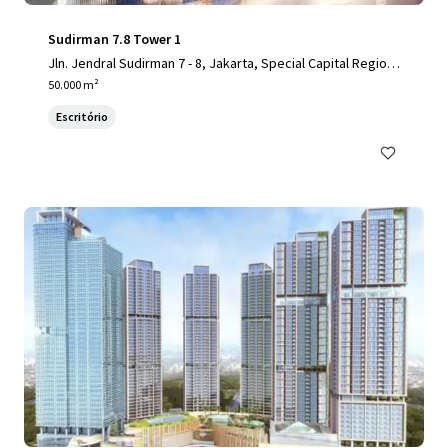
Sudirman 7.8 Tower 1
Jln. Jendral Sudirman 7 - 8, Jakarta, Special Capital Region
of Jakarta, 10220, ID
50.000 m²
Escritório