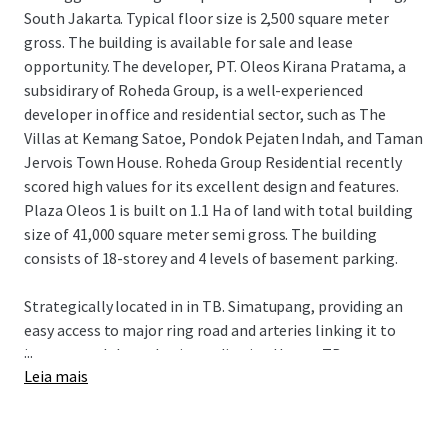
South Jakarta. Typical floor size is 2,500 square meter
gross. The building is available for sale and lease
opportunity. The developer, PT. Oleos Kirana Pratama, a
subsidirary of Roheda Group, is a well-experienced
developer in office and residential sector, such as The
Villas at Kemang Satoe, Pondok Pejaten Indah, and Taman
Jervois Town House. Roheda Group Residential recently
scored high values for its excellent design and features.
Plaza Oleos 1 is built on 1.1 Ha of land with total building
size of 41,000 square meter semi gross. The building
consists of 18-storey and 4 levels of basement parking.
Strategically located in in TB. Simatupang, providing an
easy access to major ring road and arteries linking it to
...
important Jakarta business district. Hence, TB
Leia mais
Simatupang is rapidly growing to become the new CBD in
Jakarta.