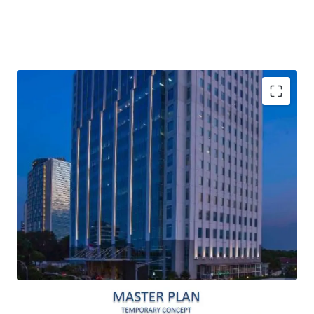
Built by a well-experienced developer in office and
residential, PT. Oleos Kirana Pratama (Roheda Group)
Sought-after office area in South Jakarta due to its
location in the free odd/even restriction zone
Smart and eco-friendly design
Large and efficient floor plate, 2,500 square meter
gross
Easy access from Jakarta Outer Ring Road interchange
Close proximity to everyday convenience (around 15
minutes) such as Cilandak Town Square, Carrefour
Lebak Bulus, JIS (Jakarta International School),