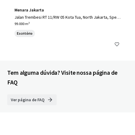
Menara Jakarta
Jalan Trembesi RT 11/RW 05 Kota Tua, North Jakarta, Speci
al Capital Region of Jakarta, 14410, ID
99.000 m²
Escritório
Tem alguma dúvida? Visite nossa página de
FAQ
Ver página de FAQ