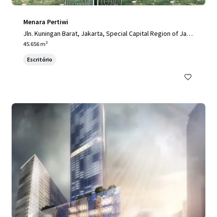
Menara Pertiwi
Jln. Kuningan Barat, Jakarta, Special Capital Region of Jaka
rta, 12710, ID
45.656 m²
Escritório