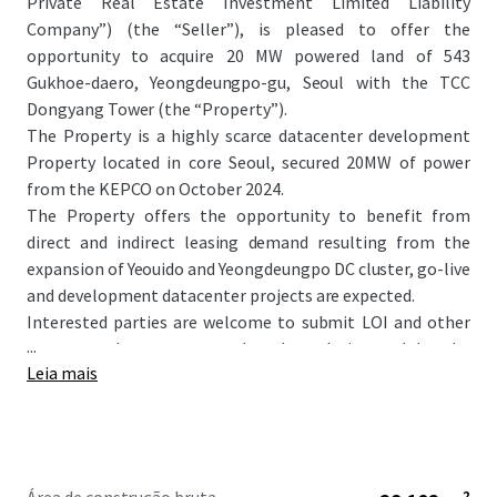
Private Real Estate Investment Limited Liability
Company”) (the “Seller”), is pleased to offer the
opportunity to acquire 20 MW powered land of 543
Gukhoe-daero, Yeongdeungpo-gu, Seoul with the TCC
Dongyang Tower (the “Property”).
The Property is a highly scarce datacenter development
Property located in core Seoul, secured 20MW of power
from the KEPCO on October 2024.
The Property offers the opportunity to benefit from
direct and indirect leasing demand resulting from the
expansion of Yeouido and Yeongdeungpo DC cluster, go-live
and development datacenter projects are expected.
Interested parties are welcome to submit LOI and other
...
necessary documents to the place designated by the
Leia mais
Seller. Detailed information regarding submission of LOI
and bidding process will further be informed through
separate bidding guide.