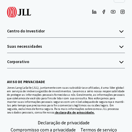
Centro do Investidor
Suas necessidades
Corporativo
AVISO DE PRIVACIDADE
Jones Lang LaSalle (JLL), juntamente com suas subsidiárias e afiliadas, é uma líder global
em serviços de imóveis e gestão de investimentos. Levamos a sério nossa responsabilidade
de proteger as informações pessoais fornecidas a nós. Geralmente, as informações pessoais
que coletamos de você são para fins de lidar com sua consulta. Nos esforçamos para
manter suas informações pessoais seguras com um nível adequado de segurança e mantê-
las pelo tempo que precisamos para fins comerciais legítimos ou razões legais. Em
seguida, excluímos de forma segura. Para mais informações sobre como a JLL processa
seus dados pessoais, consulte nossa
declaração de privacidade.
Declaração de privacidade
Compromisso com a privacidade
Termos de serviço