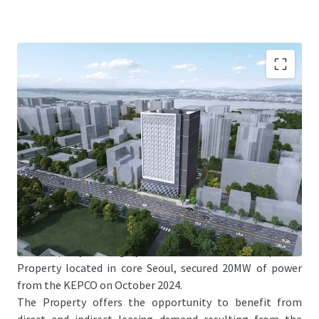
Jones Lang LaSalle Co., Ltd. (the "JLL"), on behalf of LB
Property Management Inc. (the Property management
company, asthe corporate director of “LB No.59 General
Private Real Estate Investment Limited Liability
Company”) (the “Seller”), is pleased to offer the
opportunity to acquire 20 MW powered land of 543
Gukhoe-daero, Yeongdeungpo-gu, Seoul with the TCC
Dongyang Tower (the “Property”).
The Property is a highly scarce datacenter development
Property located in core Seoul, secured 20MW of power
from the KEPCO on October 2024.
The Property offers the opportunity to benefit from