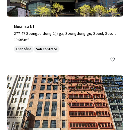
Musinsa N1
277-47 Seongsu-dong 2(i)-ga, Seongdong-gu, Seoul, Seoul,
04797, KR
19.005 m²
Escritório
Sob Contrato