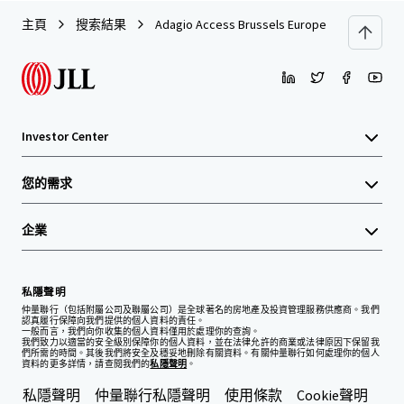
主頁
搜索結果
Adagio Access Brussels Europe​
Investor Center
您的需求
企業
私隱聲明
仲量聯行（包括附屬公司及聯屬公司）是全球著名的房地產及投資管理服務供應商。我們
認真履行保障向我們提供的個人資料的責任。
一般而言，我們向你收集的個人資料僅用於處理你的查詢。
我們致力以適當的安全級別保障你的個人資料，並在法律允許的商業或法律原因下保留我
們所需的時間。其後我們將安全及穩妥地刪除有關資料。有關仲量聯行如何處理你的個人
資料的更多詳情，請查閱我們的
私隱聲明
。
私隱聲明
仲量聯行私隱聲明
使用條款
Cookie聲明