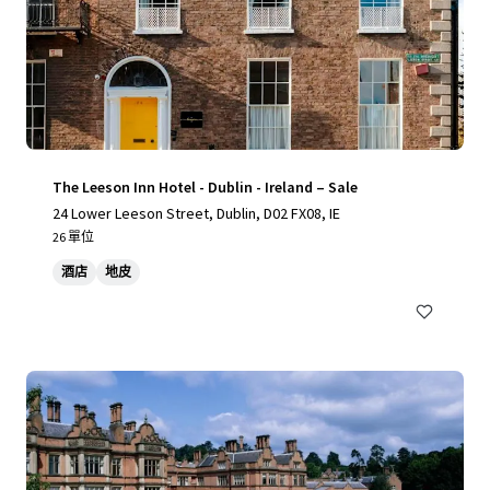
The Leeson Inn Hotel - Dublin - Ireland – Sale
24 Lower Leeson Street, Dublin, D02 FX08, IE
26 單位
酒店
地皮