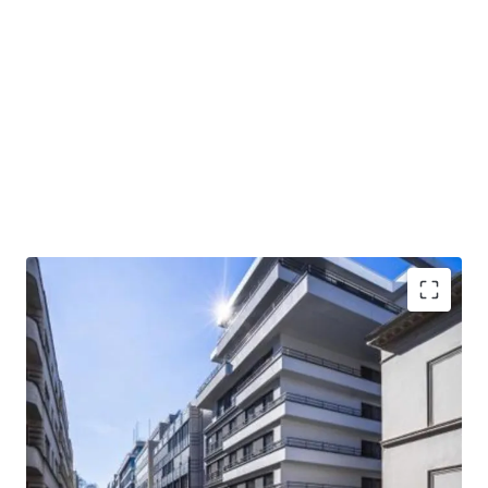
Robust fundamentals: Purpose-built asset (
2012
)
with
excellent trading performance
and robust
rent coverage.
Long-term lease (usufruct): Secured with
Pierre et
Vacances
through to 2043, featuring fixed rent