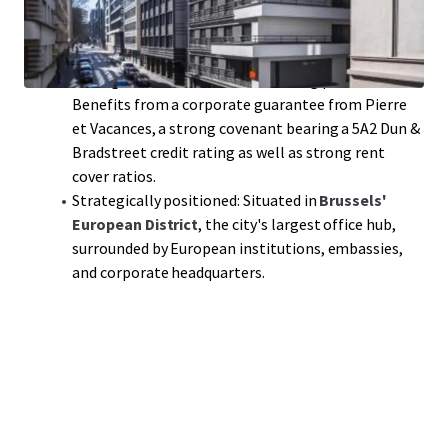
with
annual CPI indexation
and two prolongation
options (unlikely to be exercised given the robust
trade), with
no ownership expenses
.
Strong Covenant and robust trading performance:
Benefits from a corporate guarantee from Pierre
et Vacances, a strong covenant bearing a 5A2 Dun &
Bradstreet credit rating as well as strong rent
cover ratios.
Strategically positioned: Situated in
Brussels'
European District
, the city's largest office hub,
surrounded by European institutions, embassies,
and corporate headquarters.