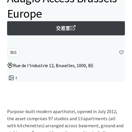
Europe​
交易室
酒店
Rue de l'Industrie 12, Bruxelles, 1000, BE
1
Purpose-built modern aparthotel, opened in July 2012,
the asset comprises 97 studios and 13 apartments (all
with kitchenettes) arranged across basement, ground and