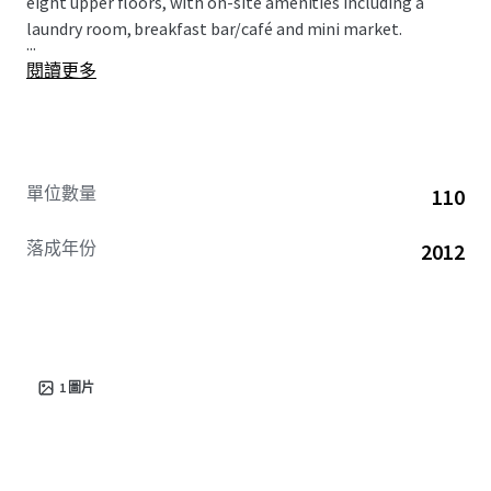
eight upper floors, with on-site amenities including a
laundry room, breakfast bar/café and mini market.
...
閱讀更多
單位數量
110
落成年份
2012
1
圖片