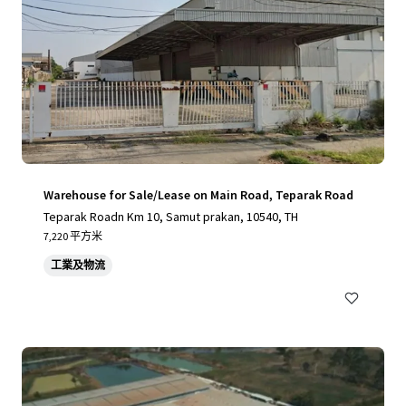
Warehouse for Sale/Lease on Main Road, Teparak Road
Teparak Roadn Km 10, Samut prakan, 10540, TH
7,220 平方米
工業及物流