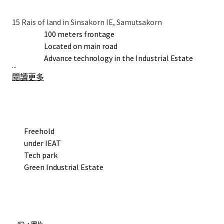
15 Rais of land in Sinsakorn IE, Samutsakorn
100 meters frontage
Located on main road
Advance technology in the Industrial Estate
...
閱讀更多
Freehold
under IEAT
Tech park
Green Industrial Estate