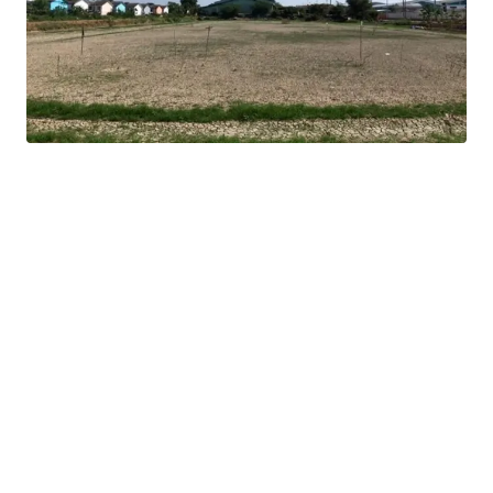
16 km. from Mega Bangna
Land tenure : Freehold