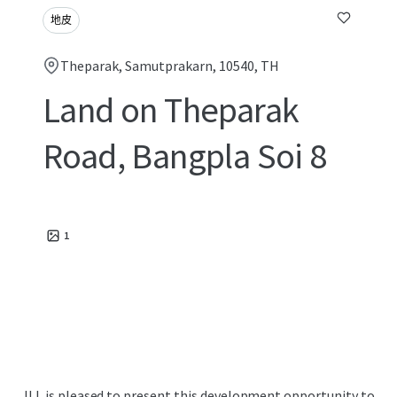
地皮
Theparak, Samutprakarn, 10540, TH
Land on Theparak
Road, Bangpla Soi 8
1
JLL is pleased to present this development opportunity to