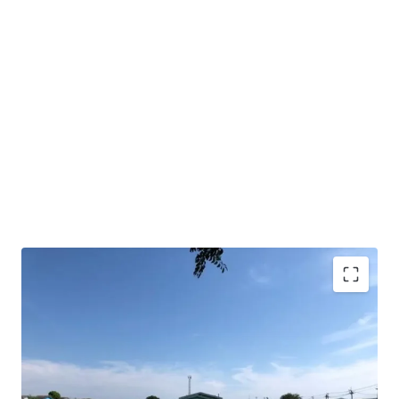
Land area : 10 rai
Frontage approx. 198 m.
Depth approx.85 m.