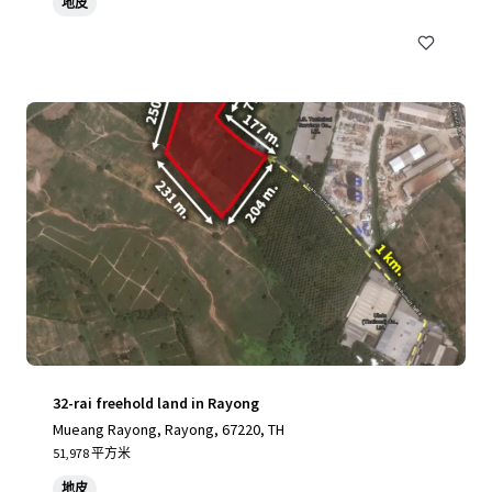
地皮
32-rai freehold land in Rayong
Mueang Rayong, Rayong, 67220, TH
51,978 平方米
地皮