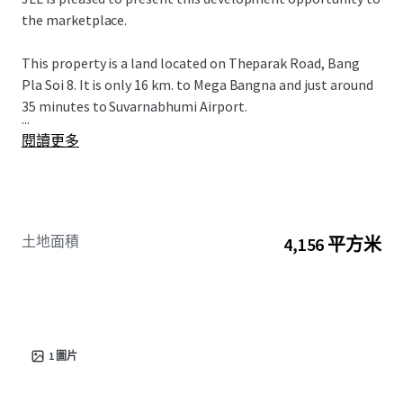
the marketplace.
This property is a land located on Theparak Road, Bang
Pla Soi 8. It is only 16 km. to Mega Bangna and just around
35 minutes to Suvarnabhumi Airport.
...
閱讀更多
土地面積
4,156 平方米
1
圖片