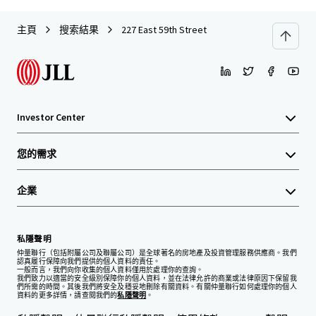
主頁
搜索結果
227 East 59th Street
Investor Center
您的需求
企業
私隱聲明
仲量聯行（包括附屬公司及聯屬公司）是全球著名的房地產及投資管理服務供應商。我們
認真履行保障向我們提供的個人資料的責任。
一般而言，我們向你收集的個人資料僅用於處理你的查詢。
我們致力以適當的安全級別保障你的個人資料，並在法律允許的商業或法律原因下保留我
們所需的時間。其後我們將安全及穩妥地刪除有關資料。有關仲量聯行如何處理你的個人
資料的更多詳情，請查閱我們的
私隱聲明
。