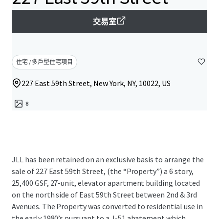
交易室
住宅 / 多戶型住宅項目
227 East 59th Street, New York, NY, 10022, US
8
JLL has been retained on an exclusive basis to arrange the
sale of 227 East 59th Street, (the “Property”) a 6 story,
25,400 GSF, 27-unit, elevator apartment building located
on the north side of East 59th Street between 2nd & 3rd
Avenues. The Property was converted to residential use in
the early 1980’s pursuant to a J-51 abatement which