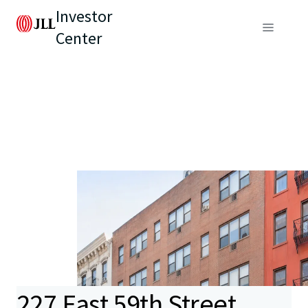
Investor
Center
227 East 59th Street