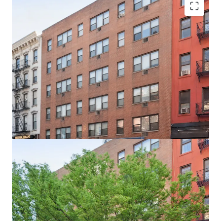
100% Free Market Converted from commercial use
in the 1980’s
World Class location steps from Bloomingdales
Flagship store & HQ
Elevator building 25 apartments & 2 commercial
spaces
83% of Assessed Value is allocated to
improvements
10 studios & 15 two bedroom apartments ideal for
the tenant demographic
74% of the income from residential & 26% from
the retail
Exempt from Local law 11
Proximity to the 4 5 6 N R W trains