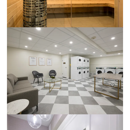
The Duncrest Court and Dunn Park Apartments
6305-6351 Dunn Street, Niagara Falls, ON, L2G 7T9, CA
120 單位
住宅 / 多戶型住宅項目