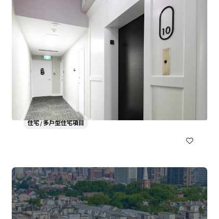
Les Résidences André-Laurendeau - 1300 Ducas, Lasalle
1300 Rue Ducas, Montréal, QC, H8N 3B7, CA
61 單位
住宅 / 多戶型住宅項目