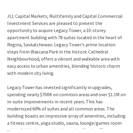
JLL Capital Markets, Multifamily and Capital Commercial
Investment Services are pleased to present the
opportunity to acquire Legacy Tower, a 10-storey
apartment building with 78 suites located in the heart of
Regina, Saskatchewan. Legacy Tower’s prime location
steps from Wascana Park in the historic Cathedral
Neighbourhood, offers a vibrant and walkable area with
easy access to urban amenities, blending historic charm
with modern city living.
Legacy Tower has invested significantly in upgrades,
spending nearly $700K on common areas and over $1.1M on
in-suite improvements in recent years. This has
modernized 60% of suites and all common areas. The
building boasts an impressive array of amenities, including
a fitness centre, yoga studio, sauna, lounge/games room
...
with a full kitchen, pool table, and coffee bar. These