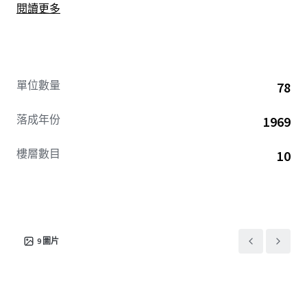
閱讀更多
upgrades have positioned Legacy Tower as a market-
leading rental property, offering an exceptional living
experience for its residents.
單位數量
78
落成年份
1969
樓層數目
10
9
圖片