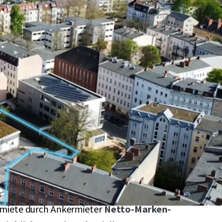
aktive Baulücke
mit Nachverdichtungspotential
-Spandau mit
ca. 2.931m² Grundstücksgröße
 Visibilität und Erreichbarkeit eingebettet im
iet
mit starkem
sozioökonomischem
m
 zählt zu den
am stärksten wachsenden
erlins
ter Cashflow
in Höhe von 204.000,-- €
miete durch Ankermieter
Netto-Marken-