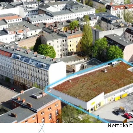
Hochattr
in Berlin
Exzellente
Wohngeb
Wachstu
Der Bezirk
Bezirken B
Gesicher
Nettokalt