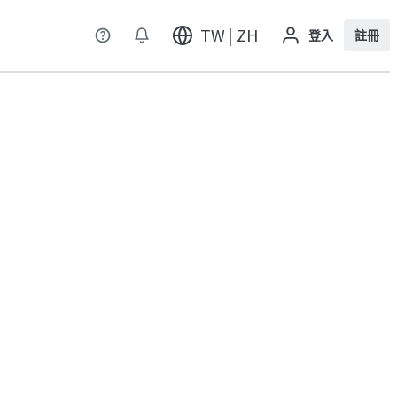
TW | ZH
登入
註冊