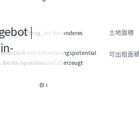
gebot |
rktungsauftrag,
ein besonderes
土地面積
en.
in-
rundstück
mit Entwicklungspotential
可出租面
k Berlin-Spandau
und überzeugt
1