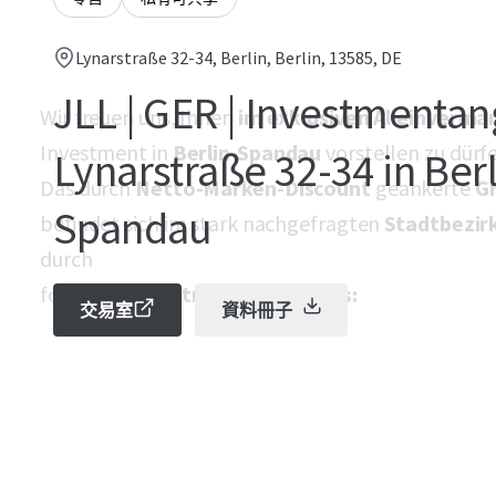
Lynarstraße 32-34, Berlin, Berlin, 13585, DE
JLL | GER | Investmentan
Wir freuen uns, Ihnen
im exklusiven Alleinverma
Investment in
Berlin-Spandau
vorstellen zu dürf
Lynarstraße 32-34 in Berl
Das durch
Netto-Marken-Discount
geankerte
G
Spandau
befindet sich im stark nachgefragten
Stadtbezir
durch
folgende
Investment-Highlights:
交易室
資料冊子