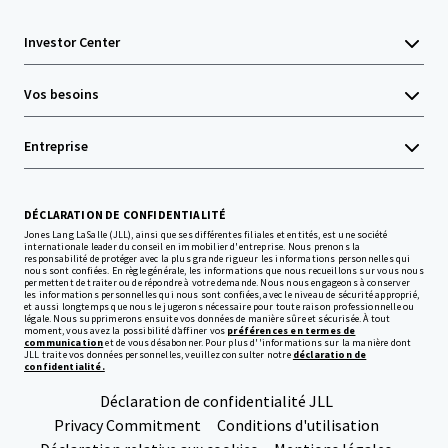
Investor Center
Vos besoins
Entreprise
DÉCLARATION DE CONFIDENTIALITÉ
Jones Lang LaSalle (JLL), ainsi que ses différentes filiales et entités, est une société
internationale leader du conseil en immobilier d'entreprise. Nous prenons la
responsabilité de protéger avec la plus grande rigueur les informations personnelles qui
nous sont confiées. En règle générale, les informations que nous recueillons sur vous nous
permettent de traiter ou de répondre à votre demande. Nous nous engageons à conserver
les informations personnelles qui nous sont confiées, avec le niveau de sécurité approprié,
et aussi longtemps que nous le jugerons nécessaire pour toute raison professionnelle ou
légale. Nous supprimerons ensuite vos données de manière sûre et sécurisée. À tout
moment, vous avez la possibilité d’affiner vos
préférences en termes de
communication
et de vous désabonner. Pour plus d''informations sur la manière dont
JLL traite vos données personnelles, veuillez consulter notre
déclaration de
confidentialité.
Déclaration de confidentialité JLL
Privacy Commitment
Conditions d'utilisation