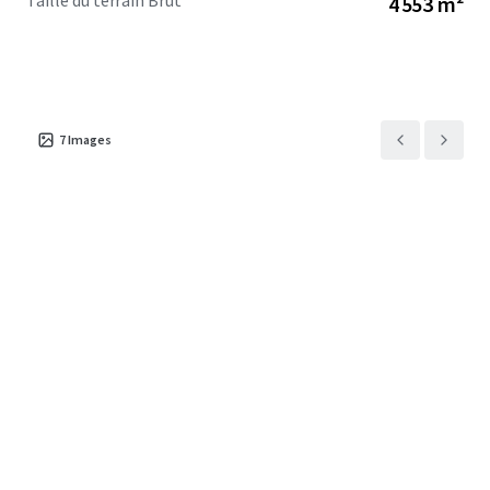
Taille du terrain Brut
4 553 m²
7
Images