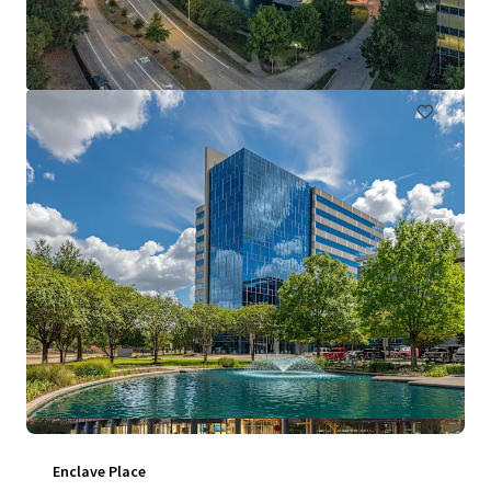
711 Louisiana Street, Houston, TX, 77002, US
130 967 m²
Bureau
Sous contrat
Enclave Place