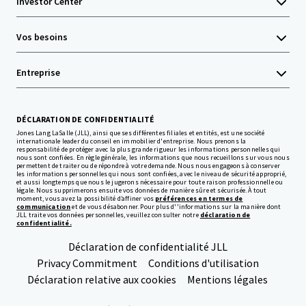
Investor Center
Vos besoins
Entreprise
DÉCLARATION DE CONFIDENTIALITÉ
Jones Lang LaSalle (JLL), ainsi que ses différentes filiales et entités, est une société
internationale leader du conseil en immobilier d'entreprise. Nous prenons la
responsabilité de protéger avec la plus grande rigueur les informations personnelles qui
nous sont confiées. En règle générale, les informations que nous recueillons sur vous nous
permettent de traiter ou de répondre à votre demande. Nous nous engageons à conserver
les informations personnelles qui nous sont confiées, avec le niveau de sécurité approprié,
et aussi longtemps que nous le jugerons nécessaire pour toute raison professionnelle ou
légale. Nous supprimerons ensuite vos données de manière sûre et sécurisée. À tout
moment, vous avez la possibilité d’affiner vos
préférences en termes de
communication
et de vous désabonner. Pour plus d''informations sur la manière dont
JLL traite vos données personnelles, veuillez consulter notre
déclaration de
confidentialité.
Déclaration de confidentialité JLL
Privacy Commitment
Conditions d'utilisation
Déclaration relative aux cookies
Mentions légales