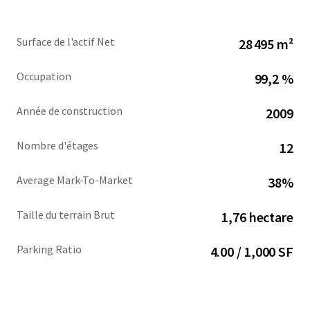
development pipeline and a competitive set that is 93.2%
leased.
Surface de l'actif Net
28 495 m²
Occupation
99,2 %
Année de construction
2009
Nombre d'étages
12
Average Mark-To-Market
38%
Taille du terrain Brut
1,76 hectare
Parking Ratio
4.00 / 1,000 SF