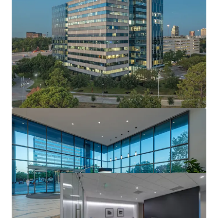
World-Class Design & Quality
Market Leading Sustainability
Institutionally Developed, Owned & Maintained
Well Occupied Asset with Robust Leasing
Momentum
Attractive In-Place Yield with Risk Adjusted Returns
Industry Leading Investment Grade Anchor Tenant
Stable Cash Flow with Upside Via Mark-To-Market