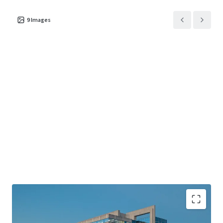
9
Images