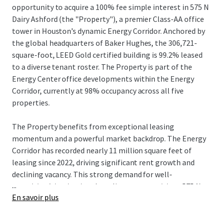
opportunity to acquire a 100% fee simple interest in 575 N
Dairy Ashford (the "Property"), a premier Class-AA office
tower in Houston’s dynamic Energy Corridor. Anchored by
the global headquarters of Baker Hughes, the 306,721-
square-foot, LEED Gold certified building is 99.2% leased
to a diverse tenant roster. The Property is part of the
Energy Center office developments within the Energy
Corridor, currently at 98% occupancy across all five
properties.
The Property benefits from exceptional leasing
momentum and a powerful market backdrop. The Energy
Corridor has recorded nearly 11 million square feet of
leasing since 2022, driving significant rent growth and
declining vacancy. This strong demand for well-
...
amenitized, institutional-quality assets positions 575 N
En savoir plus
Dairy Ashford to capture substantial rental upside, with its
in-place rents currently 34% below market rates. This
growth potential is further supported by a limited