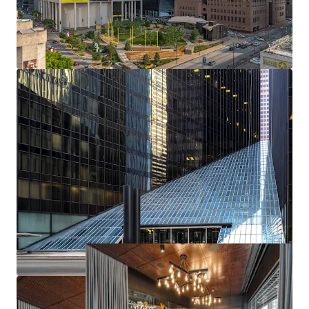
Unmatched Accessibility
Best-In-Class On-Site Amenities
Ideally Positioned on the Houston CBD Tunnel Sysem
Poised to Compete in the Class-A Downtown
Submarket
Superior Parking Opportunity
Industry Leading Wellness and Sustainability
Significant Capital Investment by Current Ownership