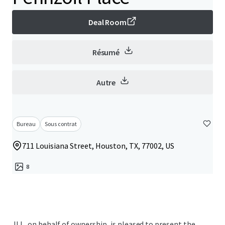
Deal Room
Résumé
Autre
Bureau
Sous contrat
711 Louisiana Street, Houston, TX, 77002, US
8
JLL, on behalf of ownership, is pleased to present the