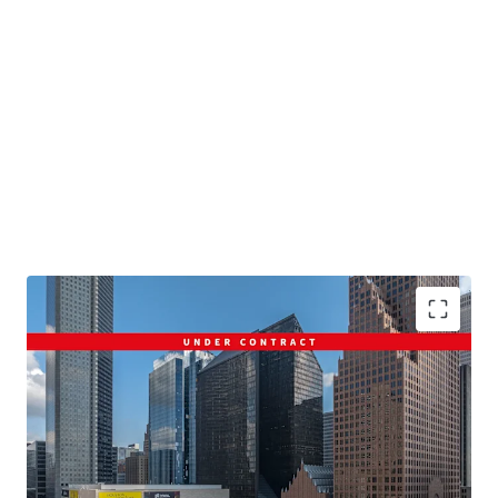
Pennzoil Place: Defining The Houston Skyline
Fully Amenitized Walkable Location
Dramatic and Efficient Floor Plates
Well-Positioned to Capitalize on Flight to Quality
Exceptional Access Throughout the City of Houston