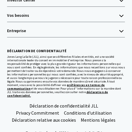
Investor Center
Vos besoins
Entreprise
DÉCLARATION DE CONFIDENTIALITÉ
Jones Lang LaSalle (JLL), ainsi que ses différentes filiales et entités, est une société
internationale leader du conseil en immobilier d'entreprise. Nous prenons la
responsabilité de protéger avec la plus grande rigueur les informations personnelles qui
nous sont confiées. En règle générale, les informations que nous recueillons sur vous nous
permettent de traiter ou de répondre à votre demande. Nous nous engageons à conserver
les informations personnelles qui nous sont confiées, avec le niveau de sécurité approprié,
et aussi longtemps que nous le jugerons nécessaire pour toute raison professionnelle ou
légale. Nous supprimerons ensuite vos données de manière sûre et sécurisée. À tout
moment, vous avez la possibilité d’affiner vos
préférences en termes de
communication
et de vous désabonner. Pour plus d''informations sur la manière dont
JLL traite vos données personnelles, veuillez consulter notre
déclaration de
confidentialité.
Déclaration de confidentialité JLL
Privacy Commitment
Conditions d'utilisation
Déclaration relative aux cookies
Mentions légales