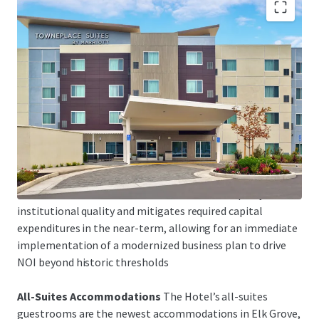
Robust Cash Flow
The Hotel’s bottom-line operating
performance history illustrates the remarkable yield
opportunity presented to new investment as the
Property’s 2022 and 2023 year-end performance garnered
substantial NOI averaging more than 46% of total
revenue.
Recent Vintage, Excellent Building Condition
The
Hotel’s recent debut in 2021 solidifies the Property’s
institutional quality and mitigates required capital
expenditures in the near-term, allowing for an immediate
implementation of a modernized business plan to drive
NOI beyond historic thresholds
All-Suites Accommodations
The Hotel’s all-suites
guestrooms are the newest accommodations in Elk Grove,