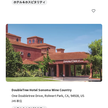
ホテル＆ホスピタリティ
DoubleTree Hotel Sonoma Wine Country
One Doubletree Drive, Rohnert Park, CA, 94928, US
245 単位