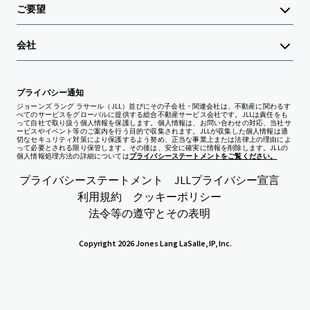
ご要望
会社
プライバシー通知
ジョーンズ ラング ラサール（JLL）並びにその子会社・関連会社は、不動産に関わるす
べてのサービスをグローバルに提供する総合不動産サービス会社です。JLLは責任をも
って自社で取り扱う個人情報を保護します。個人情報は、お問い合わせの対応、当社サ
ービスやイベント等のご案内を行う目的で収集されます。JLLが収集した個人情報は適
切なセキュリティ対策により保護するよう努め、正当な事業上または法律上の理由によ
って必要とされる限り保管します。その後は、安全に確実に情報を削除します。JLLの
個人情報処理方法の詳細については
プライバシーステートメントをご覧ください。
プライバシーステートメント
JLLプライバシー宣言
利用規約
クッキーポリシー
法令等の遵守とその表明
Copyright 2026 Jones Lang LaSalle, IP, Inc.