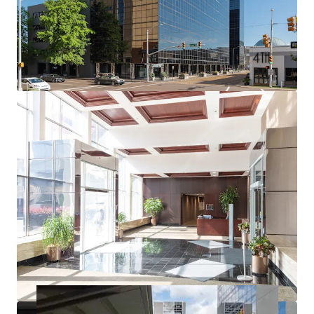
Department of Human Services (MDHS) | AA S&P
Credit
Long Term Security
: 14+ years remaining on lease
through 2039
Built-in Growth:
6.67% rental escalations every 5
years
Secondary U.S. Government Tenant
: U.S. Federal
Public Defender (AA+ S&P Credit) occupying 6.7%
through 2028
Strong Credit Profile
: 13.3-year weighted average
lease term (WALT)