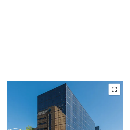
Two Class A Office Towers
with institutional-
quality construction
Primary Tenant
: Anchored by Mississippi