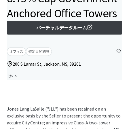
Anchored Office Towers
バーチャルデータルーム
オフィス
特定目的施設
200 S Lamar St, Jackson, MS, 39201
5
Jones Lang LaSalle ("JLL") has been retained on an
exclusive basis by the Seller to present the opportunity to
acquire City Centre; an impressive Class-A two-tower