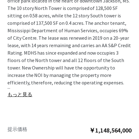
office park located in the heart of downtown Jackson, MS.
The 10 story North Tower is comprised of 128,500 SF
sitting on 0.58 acres, while the 12 story South tower is
comprised of 137,500 SF on 0.4 acres. The anchor tenant,
Mississippi Department of Human Services, occupies 69%
of City Centre. The lease was renewed in 2019 on a 20-year
lease, with 14 years remaining and carries an AA S&P Credit
Rating. MDHS has since expanded and now occupies 3
floors of the North tower and all 12 floors of the South
tower. New Ownership will have the opportunity to
increase the NOI by managing the property more
efficiently, therefore, reducing the operating expenses.
...
もっと見る
提示価格
￥1,148,564,000