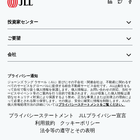
投資家センター
ご要望
会社
プライバシー通知
ジョーンズ ラング ラサール（JLL）並びにその子会社・関連会社は、不動産に関わるす
べてのサービスをグローバルに提供する総合不動産サービス会社です。JLLは責任をも
って自社で取り扱う個人情報を保護します。個人情報は、お問い合わせの対応、当社サ
ービスやイベント等のご案内を行う目的で収集されます。JLLが収集した個人情報は適
切なセキュリティ対策により保護するよう努め、正当な事業上または法律上の理由によ
って必要とされる限り保管します。その後は、安全に確実に情報を削除します。JLLの
個人情報処理方法の詳細については
プライバシーステートメントをご覧ください。
プライバシーステートメント
JLLプライバシー宣言
利用規約
クッキーポリシー
法令等の遵守とその表明