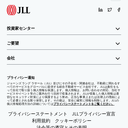
投資家センター
ご要望
会社
プライバシー通知
ジョーンズ ラング ラサール（JLL）並びにその子会社・関連会社は、不動産に関わるす
べてのサービスをグローバルに提供する総合不動産サービス会社です。JLLは責任をも
って自社で取り扱う個人情報を保護します。個人情報は、お問い合わせの対応、当社サ
ービスやイベント等のご案内を行う目的で収集されます。JLLが収集した個人情報は適
切なセキュリティ対策により保護するよう努め、正当な事業上または法律上の理由によ
って必要とされる限り保管します。その後は、安全に確実に情報を削除します。JLLの
個人情報処理方法の詳細については
プライバシーステートメントをご覧ください。
プライバシーステートメント
JLLプライバシー宣言
利用規約
クッキーポリシー
法令等の遵守とその表明