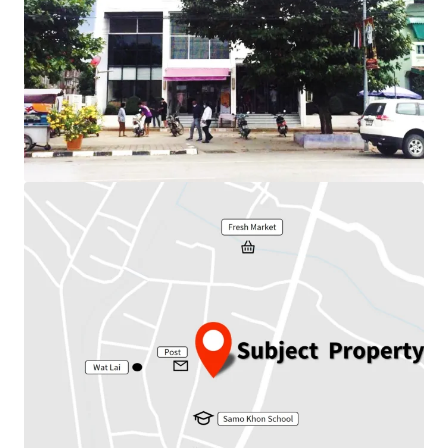
Total floor area : 640 sq.m.
Frontage : 16 m.
Depth : 20 m.
Nearby amenities : Post, School, Market
Available Parking : 20
Suitable for : Office use, Residential.
Land Tenure : Freehold