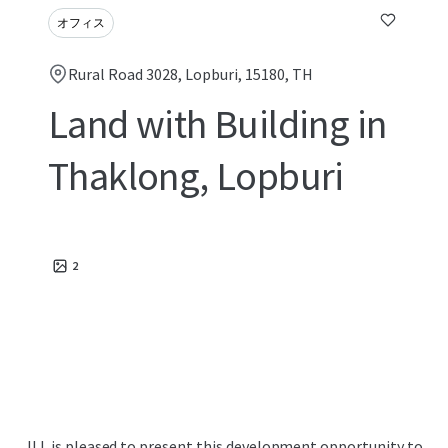
オフィス
Rural Road 3028, Lopburi, 15180, TH
Land with Building in
Thaklong, Lopburi
2
JLL is pleased to present this development opportunity to