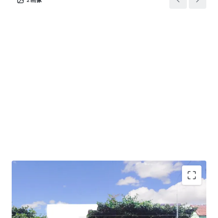
Land Area : 396 sq.wah or 1,584 sq.m.