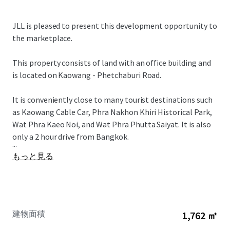
JLL is pleased to present this development opportunity to
the marketplace.
This property consists of land with an office building and
is located on Kaowang - Phetchaburi Road.
It is conveniently close to many tourist destinations such
as Kaowang Cable Car, Phra Nakhon Khiri Historical Park,
Wat Phra Kaeo Noi, and Wat Phra Phutta Saiyat. It is also
only a 2 hour drive from Bangkok.
...
もっと見る
建物面積
1,762 ㎡