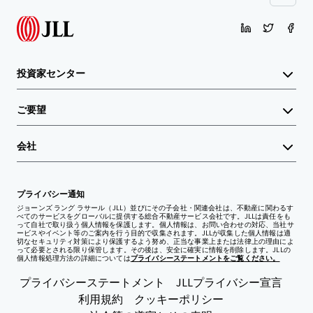
投資家センター
ご要望
会社
プライバシー通知
ジョーンズ ラング ラサール（JLL）並びにその子会社・関連会社は、不動産に関わるす
べてのサービスをグローバルに提供する総合不動産サービス会社です。JLLは責任をも
って自社で取り扱う個人情報を保護します。個人情報は、お問い合わせの対応、当社サ
ービスやイベント等のご案内を行う目的で収集されます。JLLが収集した個人情報は適
切なセキュリティ対策により保護するよう努め、正当な事業上または法律上の理由によ
って必要とされる限り保管します。その後は、安全に確実に情報を削除します。JLLの
個人情報処理方法の詳細については
プライバシーステートメントをご覧ください。
プライバシーステートメント
JLLプライバシー宣言
利用規約
クッキーポリシー