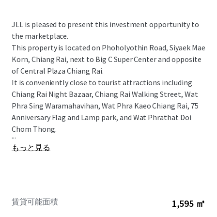
JLL is pleased to present this investment opportunity to
the marketplace.
This property is located on Phoholyothin Road, Siyaek Mae
Korn, Chiang Rai, next to Big C Super Center and opposite
of Central Plaza Chiang Rai.
It is conveniently close to tourist attractions including
Chiang Rai Night Bazaar, Chiang Rai Walking Street, Wat
Phra Sing Waramahavihan, Wat Phra Kaeo Chiang Rai, 75
Anniversary Flag and Lamp park, and
Wat Phrathat Doi
Chom Thong.
...
もっと見る
賃貸可能面積
1,595 ㎡