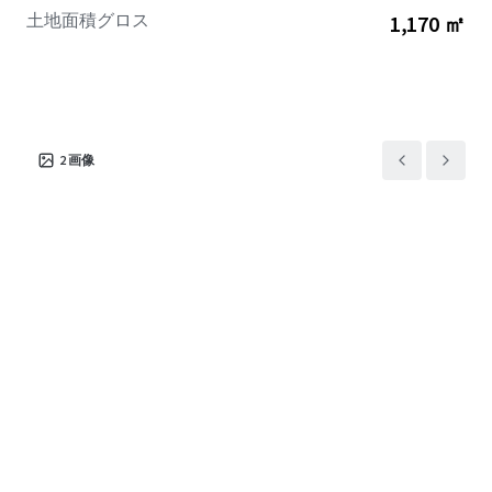
土地面積グロス
1,170 ㎡
2
画像