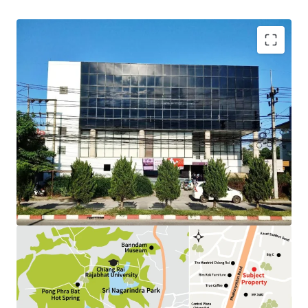
Land Area : 292.5 sq.wah.
Total Floor Area : 1,595 sq.m.
Tenure : Freehold
Available P
arking
: 15