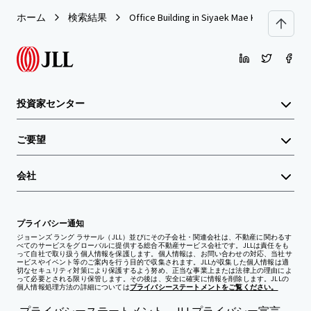
ホーム
検索結果
Office Building in Siyaek Mae Korn Chiang Ra
投資家センター
ご要望
会社
プライバシー通知
ジョーンズ ラング ラサール（JLL）並びにその子会社・関連会社は、不動産に関わるす
べてのサービスをグローバルに提供する総合不動産サービス会社です。JLLは責任をも
って自社で取り扱う個人情報を保護します。個人情報は、お問い合わせの対応、当社サ
ービスやイベント等のご案内を行う目的で収集されます。JLLが収集した個人情報は適
切なセキュリティ対策により保護するよう努め、正当な事業上または法律上の理由によ
って必要とされる限り保管します。その後は、安全に確実に情報を削除します。JLLの
個人情報処理方法の詳細については
プライバシーステートメントをご覧ください。