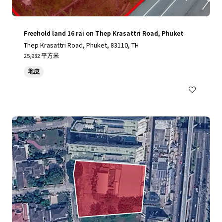
Freehold land 16 rai on Thep Krasattri Road, Phuket
Thep Krasattri Road, Phuket, 83110, TH
25,982 平方米
地皮