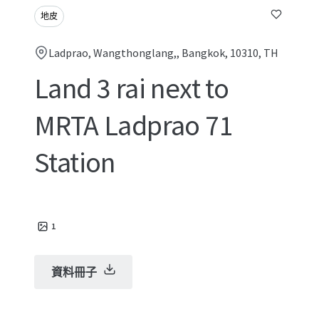
地皮
Ladprao, Wangthonglang,, Bangkok, 10310, TH
Land 3 rai next to
MRTA Ladprao 71
Station
1
資料冊子