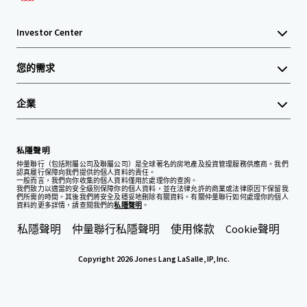
Investor Center
您的需求
企業
私隱聲明
仲量聯行（包括附屬公司及聯屬公司）是全球著名的房地產及投資管理服務供應商。我們
認真履行保障向我們提供的個人資料的責任。
一般而言，我們向你收集的個人資料僅用於處理你的查詢。
我們致力以適當的安全級別保障你的個人資料，並在法律允許的商業或法律原因下保留我
們所需的時間。其後我們將安全及穩妥地刪除有關資料。有關仲量聯行如何處理你的個人
資料的更多詳情，請查閱我們的
私隱聲明
。
私隱聲明
仲量聯行私隱聲明
使用條款
Cookie聲明
Copyright 2026 Jones Lang LaSalle, IP, Inc.