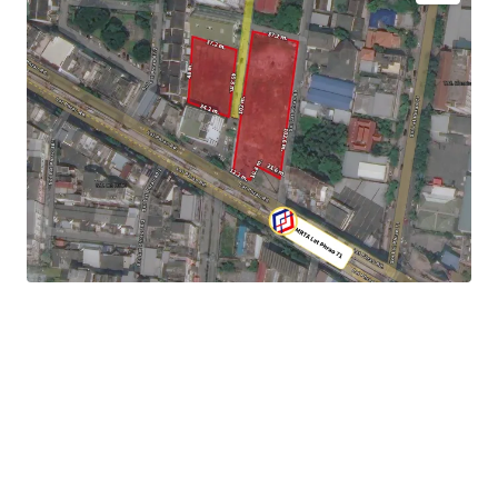
Land area :
3-1-35.7
rai or
1,335.7
sqw. (
5,432.8
sqm.)
Frontage : Approximately 12.2m.
Mass transit : MRTA Ladprao 71 station.
Asking price : THB 494,209,000 or THB 370,000/sq.wah
Land Tenure : Freehold