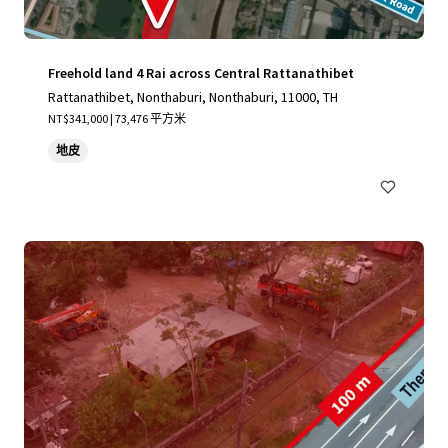
Freehold land 4 Rai across Central Rattanathibet
Rattanathibet, Nonthaburi, Nonthaburi, 11000, TH
NT$341,000 | 73,476 平方米
地皮