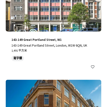
143-149 Great Portland Street, W1
143-149 Great Portland Street, London, W1W 6QN, UK
1,491 平方米
寫字樓