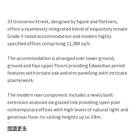
33 Grosvenor Street, designed by Squire and Partners,
offers a seamlessly integrated blend of exquisitely ornate
Grade II listed accommodation and modern highly
specified offices comprising 11,389 sq ft.
The accommodation is arranged over lower ground,
ground and four upper floors providing Edwardian period
features with ornate oak and elm panelling with intricate
plasterwork.
The modern rear component includes a newly built
extension accessed via glazed link providing open plan
contemporary offices with high levels of natural light and
generous floor-to-ceiling heights up to 3.8m.
...
閱讀更多