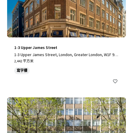
1-3 Upper James Street
1-3 Upper James Street, London, Greater London, W1F 9D
F, UK
2,442 平方米
寫字樓