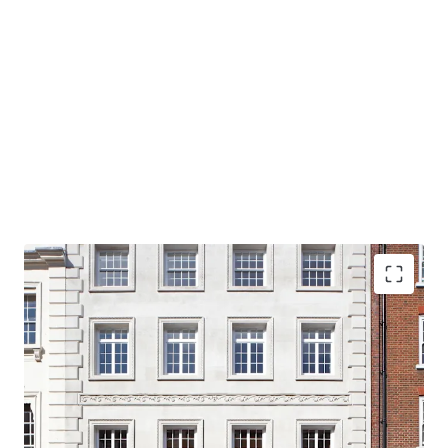
An opportunity to lease or purchase a headquarters office
with London’s most prestigious address.