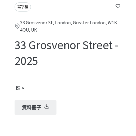
寫字樓
33 Grosvenor St, London, Greater London, W1K
4QU, UK
33 Grosvenor Street -
2025
6
資料冊子