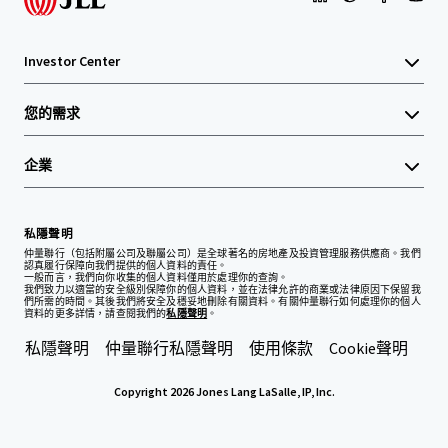
Investor Center
您的需求
企業
私隱聲明
仲量聯行（包括附屬公司及聯屬公司）是全球著名的房地產及投資管理服務供應商。我們
認真履行保障向我們提供的個人資料的責任。
一般而言，我們向你收集的個人資料僅用於處理你的查詢。
我們致力以適當的安全級別保障你的個人資料，並在法律允許的商業或法律原因下保留我
們所需的時間。其後我們將安全及穩妥地刪除有關資料。有關仲量聯行如何處理你的個人
資料的更多詳情，請查閱我們的
私隱聲明
。
私隱聲明
仲量聯行私隱聲明
使用條款
Cookie聲明
Copyright 2026 Jones Lang LaSalle, IP, Inc.