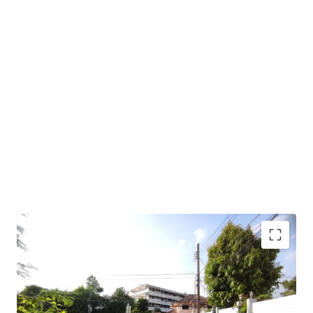
Land Area : 5-0-36 Rai or 2,036 sq.m.
Frontage : approximately 28m. adjacent to Lat Plakhao