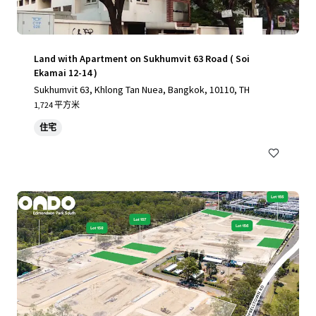
Land with Apartment on Sukhumvit 63 Road ( Soi
Ekamai 12-14 )
Sukhumvit 63, Khlong Tan Nuea, Bangkok, 10110, TH
1,724 平方米
住宅