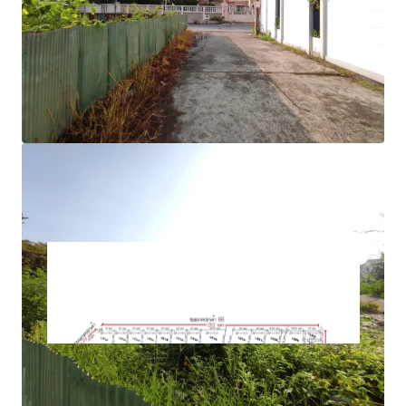
road
approximately 262m. adjacent to Soi Lat Plakhao 66
1.9 k.m. from MRTA Lat Plakhao station.
Suitable for housing project, commercial project
Land Tenure : Freehold