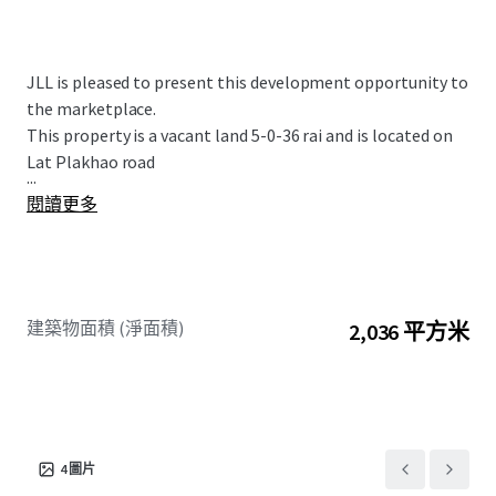
JLL is pleased to present this development opportunity to
the marketplace.
This property is a vacant land 5-0-36 rai and is located on
Lat Plakhao road
...
閱讀更多
建築物面積 (淨面積)
2,036 平方米
4
圖片