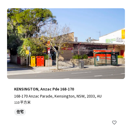
KENSINGTON, Anzac Pde 168-170
168-170 Anzac Parade, Kensington, NSW, 2033, AU
110 平方米
住宅