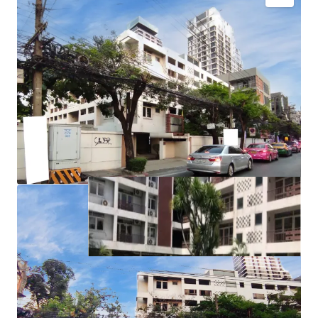
Land area
: 431 sqw.
Land Tenure
: Leasehold