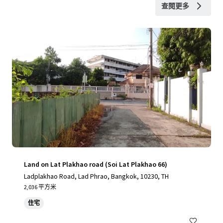
查閱更多
Land on Lat Plakhao road (Soi Lat Plakhao 66)
Ladplakhao Road, Lad Phrao, Bangkok, 10230, TH
2,036 平方米
住宅