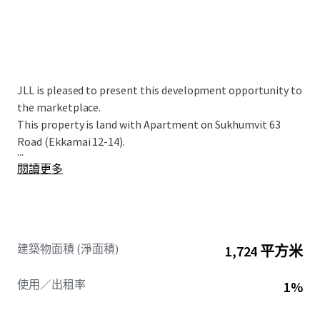
JLL is pleased to present this development opportunity to
the marketplace.
This property is land with Apartment on Sukhumvit 63
Road (Ekkamai 12-14).
...
閱讀更多
建築物面積 (淨面積)
1,724 平方米
使用／出租率
1%