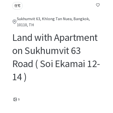
住宅
Sukhumvit 63, Khlong Tan Nuea, Bangkok,
10110, TH
Land with Apartment
on Sukhumvit 63
Road ( Soi Ekamai 12-
14 )
5